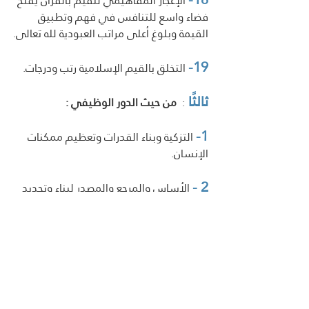
 الإعجاز المفاهيمي للقيم بالقرآن يفتح 
فضاء واسع للتنافس في فهم وتطبيق 
القيمة وبلوغ أعلى مراتب العبودية لله تعالى.
19-
 التخلق بالقيم الإسلامية رتب ودرجات.
ثالثًا 
:  
من حيث الدور الوظيفي :
1-
 التزكية وبناء القدرات وتعظيم ممكنات 
الإنسان.
2 -
 الأساس والمرجع والمصدر لبناء وتحديد 
وتطوير هوية الفرد والمجتمع. 
3 -
 الفضيلة التي ترتقي بالفرد حيث تمنح 
المرء شعور بأنه مسؤول أمام ضميره عمَّا 
يجب أن يفعل.
4 -
 أقصر الطرق إلى بلوغ رضا الله تعالى. 