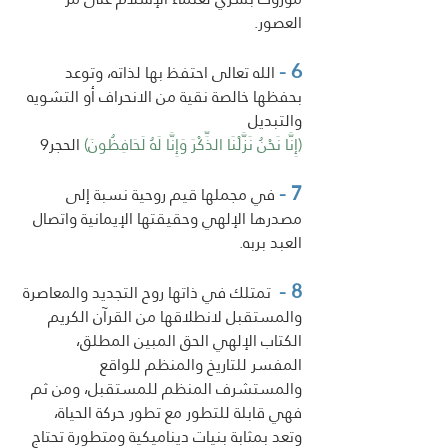
العصور.
6 -
 الله تعالى احتفظ بها لذاته، وتوعد 
بحفظها خالصة نقية من الانحراف أو التشويه 
والتبديل 
(إِنَّا نَحْنُ نَزَّلْنَا الذِّكْرَ وَإِنَّا لَهُ لَحَافِظُونَ)
الحجر9
7 -
 في مجملها قيم روحية نسبة إلى 
مصدرها الإلهي وحقيقتها الإيمانية واتصال 
العبد بربه. 
8 -
  تمتلك في ذاتها روح التجديد والمعاصرة 
والمستقبل لانطلاقها من القرآن الكريم 
الكتاب الإلهي الحق المبين المطلق، 
المفسر للتاريخ والمنظم للواقع 
والمستشرف المنظم للمستقبل، ومن ثم 
فهي قابلة للتطور مع تطور حركة الحياة، 
وتعد بمثابة بنيات ديناميكية ومتطورة تحتاج 