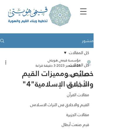
منشور
كل المقالات
مؤسسة قيمي هويتي
كل المقالات
28 سبتمبر 2023
3 دقيقة قراءة
خصائص ومميزات القيم
التحليل القيمي
والأخلاق الإسلامية"4"
القيم و الهوية
مقالات القرآن
القيم والاخلاق فى التراث الاسلامى
مقالات الجزيرة
ﻗﯾم ﺻﻧﻌت أﺑطﺎل