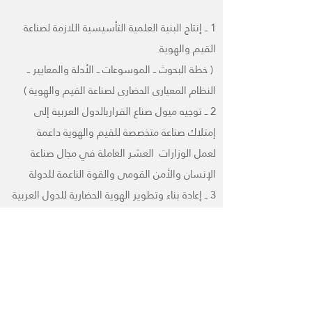
1 ــ إنتاج البنية العلمية التأسيسية اللازمة لصناعة
القيم والهوية
( خطة البحوث ــ الموسوعات ــ الأدلة والمعايير ــ
النظام المعيارى الحضارى لصناعة القيم والهوية )
2 ــ توجيه ميول صناع القراربالدول العربية إلى
إمتلاك صناعة متخصصة للقيم والهوية داعمة
لعمل الوزارات العشر العاملة في مجال صناعة
الإنسان والأمن القومى والقوة الناعمة للدولة
3 ــ إعادة بناء وتطوير الهوية الحضارية للدول العربية
كل بحسب خصوصيته الجغرافية
والتاريخية والقومية ، بما يمهد ويعزز لقيام وحدة
ثقافية وإقتصادية وسياسية عربية واحدة
كشريك حضارى للهويات الإقليمية والعالمية
المعاصرة .