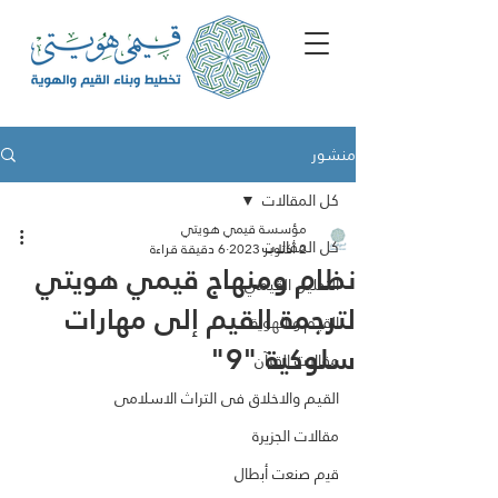
منشور
كل المقالات
مؤسسة قيمي هويتي
كل المقالات
2 أكتوبر 2023
6 دقيقة قراءة
نظام ومنهاج قيمي هويتي
التحليل القيمي
لترجمة القيم إلى مهارات
القيم و الهوية
سلوكية "9"
مقالات القرآن
القيم والاخلاق فى التراث الاسلامى
مقالات الجزيرة
ﻗﯾم ﺻﻧﻌت أﺑطﺎل