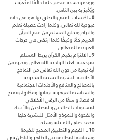
وروحه وجسده فيصير خلقًا دائمًا له يُعرَف 
ويُمًيز به بين الناس.
8 ــ
 اكتساب القيم والتخلق بها هو في ذاته 
عبودية لله تعالى، وكلما زادت حصيلة تعلم 
والتزام وتخلق المسلم من قيم القرآن 
الكريم كمًا وكيفًا كلما ارتقى في درجات 
العبودية لله تعالى. 
9 ــ
 الالتزام بقيم القرآن يربط المسلم 
بمرجعيته العليا الواحدة الله تعالى ويحرره من 
أية تبعية من دون الله تعالى
من النماذج 
الأخلاقية البشرية النسبية المحدودة 
بالمصالح والمنافع والأجندات الاجتماعية 
والسياسية المرهونة بزمانها ومكانها، ويفتح 
له فضاءً واسعًا من الرقي الأخلاقي 
لمستويات الصالحين والمصلحين والأنبياء 
والقدوة والنموذج الأمثل للبشرية كلها 
محمد صلى الله عليه وسلم.
10 ــ
  الفهم والتطبيق الصحيح للقيمة 
وشفافية المطابقة بين الظاهر والباطن في 