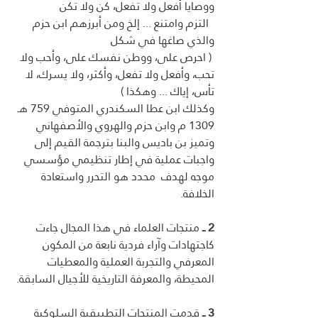
ووصايا أفعل ولا تفعل، كن ولا تكن 
  التزم وامتنع ... إلخ ومن أبرزهم ابن حزم 
والذي صاغها في شكل 
 ( احرص على، ووطن نفسك على، وأحب ولا 
تحب، وأفعل ولا تفعل، وأكثر، ولا يسرك، لا 
تأس، إياك ... وهكذا )
وكذلك ابن عطا السكندري المتوفي 759 هـ 
1309 م وابن حزم والهروي والأصفهاني 
وتميز بن باديس والبنا بترجمة القيم إلى 
واجبات عملية في إطار تنظيمي مؤسسي 
موجه لهدف  محدد هو التحرر واستعادة 
الخلافة. 
2 ــ
 منتجات العلماء في هذا المجال جاءت 
كاجتهادات وآراء فردية نابعة من المكون 
المعرفي والتجربة العملية والمعطيات 
المحيطة، والمعرفة التاريخية للأجيال السابقة.
3 ــ
قدمت المنتجات التطبيقية السلوكية 