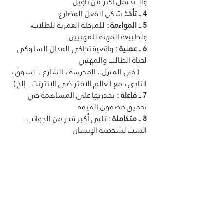
ولا تحتمل أكثر من تأويل  
4 ــ تأخذ
 شكل الفعل المضارع 
5 ــ المواءمة :
 للمرحلة العمرية للطلاب، 
ولطبيعة المهنة للمهنيين
6 ــ عملية :
 واقعية تحاكي المجال السلوكي 
لحياة الطالب والمهني
    ( في المنزل ، المدرسة ، الشارع ، السوق ، 
النادي ، مع العالم الافتراضي الإنترنت . إلخ )  
7 ــ فاعلة :
 بقدرتها على المساهمة في 
تحقيق مضمون القيمة
8 ــ متكاملة :
 تلبي أكبر قدر من الجوانب 
الست لشخصية الإنسان 
9 ــ قابلة للتدرج والترقي :
 تقسم لمستويات 
تطبيق متدرجة 
10 ــ قابلة للقياس :
 في شكل أرقام، أو 
نسب، أو تقديرات
سادسًا : تحديد العلاقة بين 