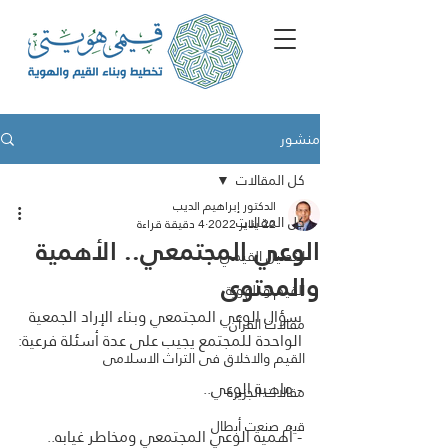
منشور
كل المقالات
الدكتور إبراهيم الديب
كل المقالات
22 يناير 2022
4 دقيقة قراءة
الوعي المجتمعي.. الأهمية
التحليل القيمي
والمحتوى
القيم و الهوية
سؤال الوعي المجتمعي وبناء الإراد الجمعية 
مقالات القرآن
الواحدة للمجتمع يجيب على عدة أسئلة فرعية:
القيم والاخلاق فى التراث الاسلامى
- ماهية الوعي..
مقالات الجزيرة
ﻗﯾم ﺻﻧﻌت أﺑطﺎل
- أهمية الوعي المجتمعي ومخاطر غيابه..