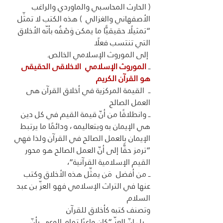
( الحارث المحاسبي والماوردي والراغب 
الأصفهاني والغزالي  ) هذه الكتب لا تمثِّل 
“تمثيلًا حقيقيًّا ما يمكن وَصْفُه بأنّه الأخلاق 
التي تنتسب فعلًا
 إلى الموروث الإسلامي الخالص.
ــ 
الموروث الإسلامي  الاخلاقى الحقيقى 
هو القرآن الكريم
ــ  القيمة المركزية في أخلاق القرآن هى 
العمل الصالح  
ــ وانطلاقًا من أنّ قيمة القيم في كل دين 
هي الإيمان به وبتعاليمه ، ودائمًا ما يرتبط 
الإيمان بالعمل الصالح في القرآن ولذا فهي 
“ترمز حقًّا إلى أنّ العمل الصالح هو محور 
القيم الإسلامية القرآنية”، 
ــ من أفضل  مَن يمثِّل هذه الأخلاق وكتب 
عنها في التراث الإسلامي فهو العزّ بن عبد 
السلام
وتصنف كتبه كأخلاق للقرآن
 ــ بل إنّ العزّ “كان واعيًا تمام الوعي بأنّ 