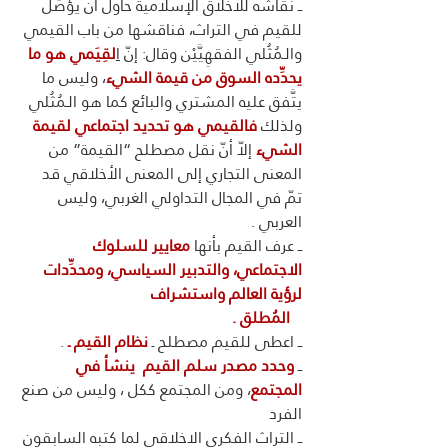
ــ نقاشه للأخلاق الإسلامية حاول أن يؤصِّل 
للقيم في التراث، فناقشها من باب القيمي 
والـمُثُلي الفقهِيَّيْن وقال: إنّ 
ا
لقِيَمي هو ما 
يحدِّده السوق من قيمة الشيء
، وليس ما 
يتَّفق عليه المشتري والبائع كما هو الـمُثُلي 
ولذلك 
فالقيمي هو تحديد اجتماعي لقيمة 
الشيء
 إلاّ أنّ نقل مصطلح “القيمة” من 
المعنى التجاري إلى المعنى الأخلاقي قد 
تمّ في المجال التداولي الغربي، وليس 
العربي .
ــ عرف القيم بأنها 
معايير للسلوك 
الاجتماعي، والتدبير السياسي، ومحدِّدات 
لرؤية العالم واستشراف 
   المُطلق . 
ــ اعطى للقيم مصطلح ـ 
نظام القيم ـ 
.
ــ 
وحدد مصدر سلم القيم  ينشأ في 
المجتمع
، ومن المجتمع ككل ، وليس من صنع 
الفرد 
ــ التراث الفكرى الاخلاقى لما كتبه السابقون 