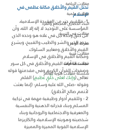
مقالات الرياضة
تحتل القيم والأخلاق مكانة عظمى في 
الإسلام
مقالات علمية
1- فالقيم جزء من العقيدة الإسلامية، 
البناء الحضاري للمجتمع والفرد
المؤسسة على التوحيد لا إله إلا الله، وأن 
مقالات فى التربية
من خلق وحده جل في علاه هو وحده الذي 
يحدد الخير والشر والطيب والقبيح، ويشرع 
معركة الوعي
القيم والأخلاق ومعايير السلوك.
مقالات فنية
ومكانة القيم والأخلاق في الإسلام 
تجسدها آيات القيم والأخلاق في كل سور 
مقالات المعرفة
وصفحات القرآن الكريم وفي مقدمتها قوله 
سلسلة مقالات هوية العالم
تعالى (
وَإِنَّكَ لَعَلى خُلُقٍ عَظِيمٍ
) القلم
وقوله -صلى الله عليه وسلم- (إنما بعثت 
لأتمم صالح الأخلاق).
2 - وللقيم أدوار وظيفية مهمة في تزكية 
المسلم وبناء قدراته الذهنية والنفسية 
والمعرفية والاجتماعية والروحانية وبناء 
شخصيته وهويته الإسلامية، والكاريزما 
الإسلامية القوية المميزة والمميزة