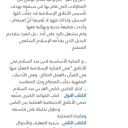
المحاولات التي قام بها مَن سبقوه بهدف 
تأسيس الأخلاق الإسلامية قد ضلَّت كلها 
السبيل، ولذلك فهو لا يُعِيرها أيّ اهتمام ، 
وأحدث قطيعةً جذرية ونهائية معها
ولم ينشغل بالرد على أحد ، بل انفرد بتقديم 
البديل الذي يقدِّمه الإسلام السلفي 
المنفتح 
ـــ و الفكرة الأساسية لابن عبد السلام في 
الأخلاق “هي الفكرة الإسلامية المعبَّر عنها 
في القرآن بـالعمل الصالح ، وفي الأدبيات 
الفقهية بـجَلْب المصالح ودَرْء المفاسد
ـــ  اختار الجابري كتابَي العز بن عبد السلام  :
الكتاب الاول
  : كتاب القواعد الكبرى صنَّفه 
ضمن الأخلاق الاجتماعية العملية بين الناس 
                       وتناول تحليله على فلسفة 
وقاعدة المصلحة 
الكتاب الثانى
 : شجرة المعارف والأحوال 