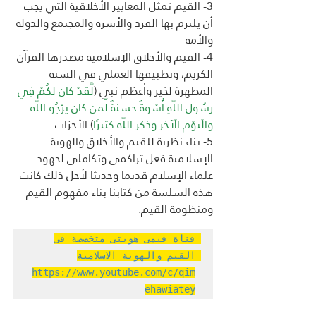
3- القيم تمثل المعايير الأخلاقية التي يجب 
أن يلتزم بها الفرد والأسرة والمجتمع والدولة 
والأمة
4- القيم والأخلاق الإسلامية مصدرها القرآن 
الكريم، وتطبيقها العملي في السنة 
المطهرة لخير وأعظم نبي (
لَّقَدْ كَانَ لَكُمْ فِي 
رَسُولِ اللَّهِ أُسْوَةٌ حَسَنَةٌ لِّمَن كَانَ يَرْجُو اللَّهَ 
وَالْيَوْمَ الْآخِرَ وَذَكَرَ اللَّهَ كَثِيرًا
) الأحزاب
5- بناء نظرية للقيم والأخلاق والهوية 
الإسلامية فعل تراكمي وتكاملي لجهود 
علماء الإسلام قديما وحديثا لأجل ذلك كانت 
هذه السلسة من كتابنا بناء مفهوم القيم 
ومنظومة القيم.
قناة قيمى هويتى متخصصة فى 
القيم والهوية الاسلامية 
https://www.youtube.com/c/qim
ehawiatey