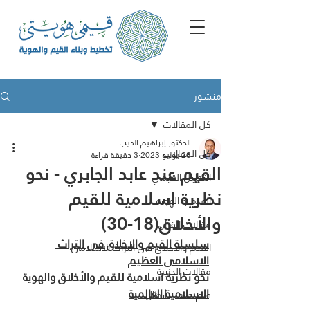
منشور
كل المقالات
الدكتور إبراهيم الديب
كل المقالات
28 يوليو 2023
3 دقيقة قراءة
القيم عند عابد الجابري - نحو
التحليل القيمي
نظرية اسلامية للقيم
القيم و الهوية
والأخلاق(18-30)
مقالات القرآن
سلسلة القيم والاخلاق فى التراث 
القيم والاخلاق فى التراث الاسلامى
الاسلامى العظيم
مقالات الجزيرة
نحو نظرية اسلامية للقيم والأخلاق والهوية 
الاسلامية العالمية
ﻗﯾم ﺻﻧﻌت أﺑطﺎل