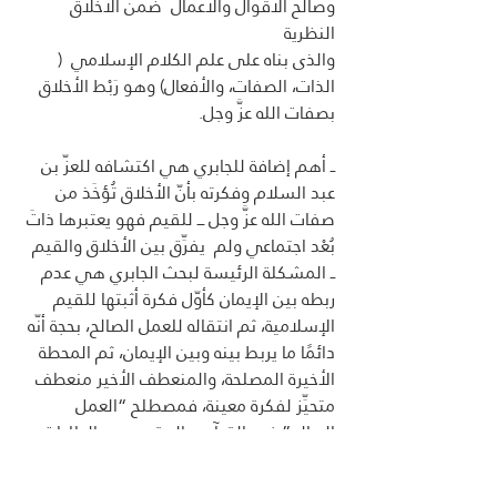
وصالح الأقوال والأعمال  ضمن الأخلاق 
النظرية
والذى بناه على علم الكلام الإسلامي  ( 
الذات، الصفات، والأفعال) وهو رَبْط الأخلاق 
بصفات الله عزَّ وجل.
ــ أهم إضافة للجابري هي اكتشافه للعزّ بن 
عبد السلام وفكرته بأنّ الأخلاق تُؤخَذ من 
صفات الله عزَّ وجل ـــ للقيم فهو يعتبرها ذاتَ 
بُعْد اجتماعي ولم  يفرِّق بين الأخلاق والقيم
ــ المشكلة الرئيسة لبحث الجابري هي عدم 
ربطه بين الإيمان كأوّل فكرة أثبتها للقيم 
الإسلامية، ثم انتقاله للعمل الصالح، بحجة أنّه 
دائمًا ما يربط بينه وبين الإيمان، ثم المحطة 
الأخيرة المصلحة، والمنعطف الأخير منعطف 
متحيِّز لفكرة معينة، فمصطلح “العمل 
الصالح” في القرآن، والمقصود به الطاعات، 
غير مفهوم “المصلحة” الذي هو مفهوم 
أصولي مستحدَث متعلِّق بالعلل والأحكام 