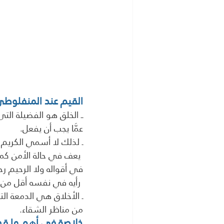
القيم عند المنفلوطى / 1342 هــ ــ 24
ــ الخلق هو الفضيلة ال
عمَّا يجب أن يفعل.
ـ لذلك لا أسمي الكريم 
 يعف في حالة الأمن كما يعف في حالة الخوف، ولا الصادق صادقًا حتى يصدق في أفعاله صدقه 
في أقواله ولا الرحيم رح
 رأيه في نفسه أقل من رأي الناس فيه
ـ اﻷخلاق هي الدمعة الت
من مناظر الشقاء.
خلاصة في أهم ما قد