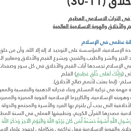
 (11-30)
فى التراث الاسلامى العظيم
 والأخلاق والهوية الاسلامية العالمية
كانة عظمى في الإسلام
يدة الإسلامية، المؤسسة على التوحيد لا إله إلا الله، وأن من خ
 الخير والشر والطيب والقبيح، ويشرع القيم والأخلاق ومعايير ا
 في الإسلام تجسدها آيات القيم والأخلاق في كل سور وصفحات ا
ى (
وَإِنَّكَ لَعَلى خُلُقٍ عَظِيمٍ
) القلم
لم- (إنما بعثت لأتمم صالح الأخلاق).
ة مهمة في تزكية المسلم وبناء قدراته الذهنية والنفسية والمعرف
وهويته الإسلامية، والكاريزما الإسلامية القوية المميزة والمميزة
سلامية مصدرها القرآن الكريم، وتطبيقها العملي في السنة المط
ولِ اللَّهِ أُسْوَةٌ حَسَنَةٌ لِّمَن كَانَ يَرْجُو اللَّهَ وَالْيَوْمَ الْآخِرَ وَذَكَرَ اللَّهَ كَ
الأخلاق والهوية الإسلامية فعل تراكمي وتكاملي لجهود علماء الإس