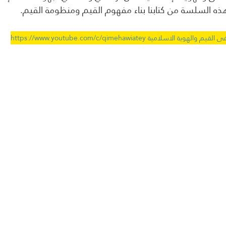
ذه السلسة من كتابنا بناء مفهوم القيم ومنظومة القيم.
امية https://www.youtube.com/c/qimehawiatey