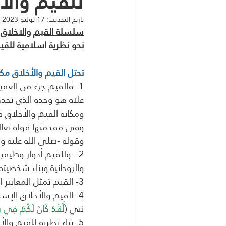
للقيم والأخلاق
تاريخ التحديث:
17 يوليو 2023
سلسلة القيم والاخلاق 
نحو نظرية اسلامية للقيم
تحتل القيم والأخلاق م
1- فالقيم جزء من العق
علاه هو وحده الذي يحدد
ومكانة القيم والأخلاق
وفي مقدمتها قوله تعال
وقوله -صلى الله عليه وس
2 - وللقيم أدوار وظيفي
والروحانية وبناء شخصيته 
3- القيم تمثل المعايير الأخلاقية التي يجب أن يلتزم بها الفرد والأسرة والمجتمع والدولة والأمة
4- القيم والأخلاق الإ
نبي (
لَّقَدْ كَانَ لَكُمْ فِي رَسُ
5- بناء نظرية للقيم و