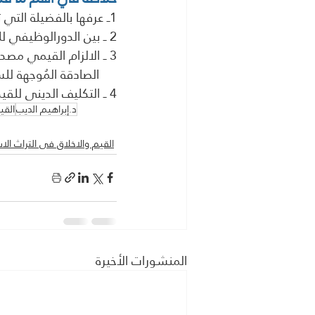
1ــ عرفها بالفضيلة التي ترتقي بالإنسان المؤمن الى طبقات عالية من الرقى الاخلاقى 
2 ــ بين الدورالوظيفي للقيم فى التزكية وتعظيم قدرات الانسان  
3 ــ الالزام القيمي مصدره حياة ويقظة الضمير الإيماني المسؤول المنتج للمشاعر والاحاسيس 
     الصادقة المُوجهة للسلوك القولي والفعلي 
4 ــ التكليف الدينى للقيم كونها تكليف من الله تعالى، وجزء أساسي من الدين 
د.إبراهيم الديب
القي
القيم والاخلاق فى التراث ال
المنشورات الأخيرة