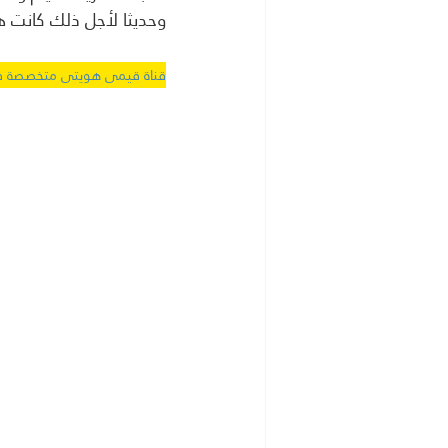
وحديثا لأجل ذلك كانت ه
قناة قيمى هويتى متخصصة فى القيم والهوية الاسل