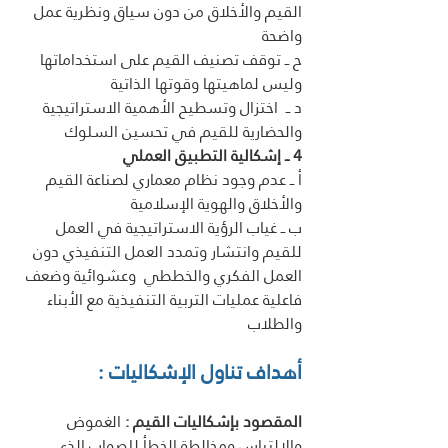
القيم والأخلاق من دون سياق ونظرية عمل 
واضحة
ح ــ توقف تصنيف القيم على استخداماتها 
وليس لماهيتها وقوتها الذاتية 
د ــ  اختزال وتسطيح الأهمية الاستراتيجية 
والحضارية للقيم في تحسين السلوك 
4 ــ إشكالية التطبيق العملي 
أ ــ عدم وجود نظام معماري لصناعة القيم 
والأخلاق والهوية الإسلامية 
ب ــ غياب الرؤية الاستراتيجية في العمل 
للقيم وانتشار وتمدد العمل التنفيذي دون 
العمل الفكري والخططي  وعشوائية وضعف 
فاعلية عمليات التربية التنفيذية مع الأبناء 
والطلاب 
أهداف تناول الإشكاليات :
المقصود بإشكاليات القيم : 
الغموض 
والالتباس ومخالطة الخطأ للصواب الذي 