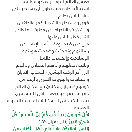
يعيش العالم اليوم أزمة هوية عالمية 
استثنائية حادة حيث يحاول أن يسيطر على 
حياة الناس نظام 
قوى ومسيطر وناشط للكفر والطغيان 
والشذوذ والانحراف عن فطرة الله تعالى 
التي فطر الناس عليها 
فى حين ضعف وغفل أهل الإيمان عن 
رسالتهم وتفككت وضعفت هويتهم 
الإسلامية وإنحسرت عالميا 
وتلاش فعلهم وأثرهم الحضارى وتراجعوا 
الى آخر الركب البشرى ، لحساب الأديان 
والثقافات والهويات الأخرى بالرغم من 
كونهم 2مليار يشكلون ربع سكان العالم .
حقيقة الامر هو ضعف ذاتى للمسلمين 
نتيجة للكثير من الاشكاليات الداخلية البنيوية 
العميقة 
(
قُلْ هُوَ مِنْ عِندِ أَنفُسِكُمْ ۗ إِنَّ اللَّهَ عَلَىٰ كُلِّ 
شَيْءٍ قَدِيرٌ 
 )
 آل عمران 165
(
لَيْسَ بِأَمَانِيِّكُمْ وَلَا أَمَانِيِّ أَهْلِ الْكِتَابِ مَنْ 