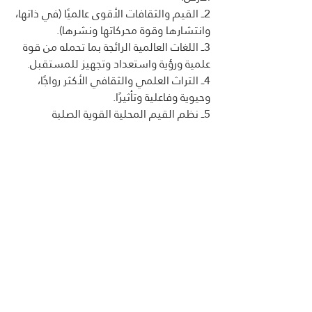
2ــ القيم والثقافات الأقوى عالميًا (في ذاتها، 
وانتشارها وقوة محركاتها ونشرها).
3ــ اللغات العالمية الرائجة بما تحمله من قوة 
علمية ورؤية واستعداد وتجهيز للمستقبل.
4ــ التراث العلمي والثقافي الأكثر رواجًا، 
وحيوية وفاعلية وتأثيرًا.
5ــ نظم القيم المحلية القوية الصلبة 
للأيدولوجيات والقوميات المتنوعة.  
6ــ النظم والقوانين الاقتصادية والسياسية 
الحاكمة المعلنة وغير المعلنة لقرارات العالم ــ 
القوانين الدولية المدونة بالمؤسسات 
والمواثيق الدولية ــ قوانين القوة والهيمنة 
السياسية غير المعلنة
وغير مكتوبة، ولكنها حاكمة وجارية. 
7ــ الإنتاج المعرفي المتجدد بما يحمله من 
تأثير في نمط تفكير وأفكار ومعتقدات وحياة 
الناس.
8ــ نتائج التدافع والصراع المستمر بين 