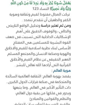
يَعْمَلْ سُوءًا يُجْزَ بِهِ وَلَا يَجِدْ لَهُ مِنْ دُونِ اللَّهِ 
وَلِيًّا وَلَا نَصِيرًا
)
 النساء 123
 تركت المجال مفتوحا لقيم وثقافة وهوية 
الكفر والطغيان أن تتقدم تتمدد .
ومن ثم تعتبر دراسة
 وتحليل الواقع التاريخى 
والحالى ، والوقوف الدقيق على أهم 
الإشكاليات الداخلية التى تسببت فى ضعف 
القوة البشرية للمسلمين هى المفتاح 
الأساس لبناء نظرية اسلامية للقيم والاخلاق 
والهوية وصناعة الانسان والمجتمع المسلم 
المعبر الحقيقى عن نظام القيم والأخلاق 
القرآنية التى أرادها الله تعالى للبشر .
هوية العالم : 
يقصد بهوية العالم: الثقافة العالمية السائدة 
والمتحكمة في صناعة قرارات الدول الكبرى ـ 
ذات التأثير الأكبر في العالم ـ وما يتبعها 
ويدور في فلكها من بقية دول العالم، 
والنظم والقوانين والمبادئ
 والقيم المسيرة للمؤسسات الدولية، 