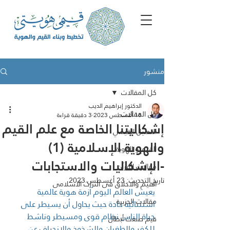
منشور
كل المقالات
الدكتور إبراهيم الديب
كل المقالات
18 أغسطس 2023
3 دقيقة قراءة
إشكاليتنا الخاصة مع علم القيم
التحليل القيمي
والهوية الإسلامية (1)
القيم و الهوية
-الإشكاليات والاستجابات
مقالات القرآن
تاريخ التحديث:
23 أغسطس 2023
القيم والاخلاق فى التراث الاسلامى
يعيش العالم اليوم أزمة هوية عالمية 
مقالات الجزيرة
استثنائية حادة حيث يحاول أن يسيطر على 
حياة الناس نظام قوى ومسيطر وناشط 
ﻗﯾم ﺻﻧﻌت أﺑطﺎل
للكفر والطغيان والشذوذ والانحراف عن 