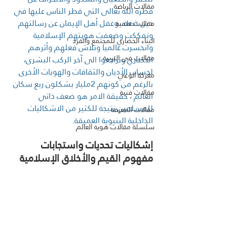
مقالات الرياضة
فطرة الله تعالى التي فطر الناس عليها في 
حين ضعف وغفل أهل الإيمان عن رسالتهم 
مقالات علمية
وتفككت وضعفت هويتهم الإسلامية 
البناء الحضاري للمجتمع والفرد
وانحسرت عالميا وتلاش فعلهم وأثرهم 
مقالات فى التربية
الحضاري وتراجعوا الى آخر الركب البشرى، 
لحساب الأديان والثقافات والهويات الأخرى 
معركة الوعي
بالرغم من كونهم 2مليار يشكلون ربع سكان 
مقالات فنية
العالم ، حقيقة الامر هو ضعف ذاتي 
للمسلمين نتيجة للكثير من الاشكاليات 
مقالات المعرفة
الداخلية البنيوية العميقة.
سلسلة مقالات هوية العالم
إشكاليات تحديات واستجابات 
مفهوم القيم والأخلاق الإسلامية