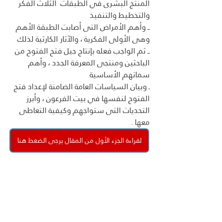
المنتج البشرى في الطبقات  الثلاث الفكر 
والتخطيط والتنفيذ 
ــ وأهم الأمراض التى أصابت الطبقة الأهم 
وهى الأولى الفكرية ، والآثار الكارثية لذلك 
ــ ثم الواجب فعله بإنتاج جيل فتح الفتوح من 
الباحثين ومنتجى المعرفة الجدد ، وأهم 
سماتهم الأساسية 
ـ وبيان السياسات العامة الضامنة لإعداد فتح 
الفتوح لنفسها في بيت الفرعون ، وأبرز 
التحديات التى ستواجهم وكيفية التعاطى 
معها . 
لقراءة الجزء الأول من المقال يرجى الضغط هنا