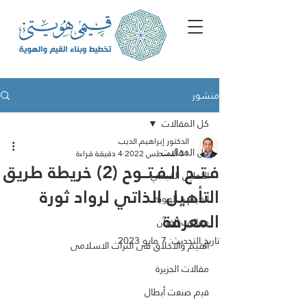
منشور
كل المقالات
الدكتور إبراهيم الديب
كل المقالات
31 أغسطس 2022
4 دقيقة قراءة
فـتــح الـفـتــوح (2) خريطة طريق
التحليل القيمي
التأهيل الذاتي لرواد ثورة
القيم و الهوية
المعرفة
مقالات القرآن
تاريخ التحديث:
7 مايو 2023
القيم والاخلاق فى التراث الاسلامى
مقالات الجزيرة
ﻗﯾم ﺻﻧﻌت أﺑطﺎل