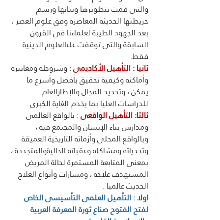
والتى قمت بتطويرها وبيانها ورسم 
خريطتها الحديثة المعاصرة وفق علوم العصر ، 
بعد الجهود الطيبة لعلماءنا في القرون 
السابقة والتى توقفت علىالعلوم الدينية 
فقط. 
ثانيا : التأهيل الأكاديمى
 : وشروطه ومعاييره 
وأماكنه وكيفية تحقيق بأفضل وأسرع ما 
يمكن ، وتحديد المجال والإطارالعام 
للدراسات العليا بما يخدم الغاية الكبرى . 
ثالثا: التأهيل الواقعى
 : بالواقع العالمى 
ومدارس بناء الإنسان والمجتمع فيه ، 
وبالواقع المحلى وأزماته التاريخية العميقة   
وتحدياته ومشاكله وعقباته الحاليةوالمتجددة ، 
بمعنى المتابعة المستمرة لحالة المريض 
المستهدف علاجه ، ومسارات وأنواع العلاج 
الحديث عالميا . 
اولا : التأهيل العلمى التأسيسى الخاص 
لفتح الفتوح صناع ثورة المعرفة العربية 