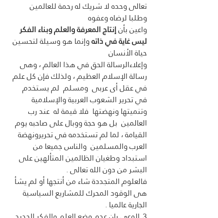
تعالى وحده لا شريك له رحمة للعالمين 
وطلبا لرضاه وعفوه
واعين بأن 
إنتاج المعرفة والعلم وبناء الفكر 
ليس غاية في ذاته
 وإنما هو وسيلة لتحسين 
حياة الأنسان
وإعلاءالرسالة الحق في هذا العالم ، وهى 
رسالة الإسلام العظيم ، ولذلك فإن كل علم 
في عقل أى عربى  ومسلم  لم يستخدم 
في تحرير الشعوب العربية والإسلامية 
وتنميتها ونهضتها  فلا قيمة له  عند رب 
العالمين  بل هو حجة ووبال على صاحبه يوم 
القيامة ، لما لم تستخدمه في تحريرونهضة 
العرب والمسلمين  والناس جميعا من 
استبداد وطغيان الظالمين المتألهين على 
البشر من دون الله تعالى . 
فالعلوم المتجددة شاء من أنتجها أو لم يشأ 
هى الوقود المحرك للمشاريع السياسية 
الجارية عالميا .
3ـ الوعى بان عدم وضع العلم والفكر الجديد 