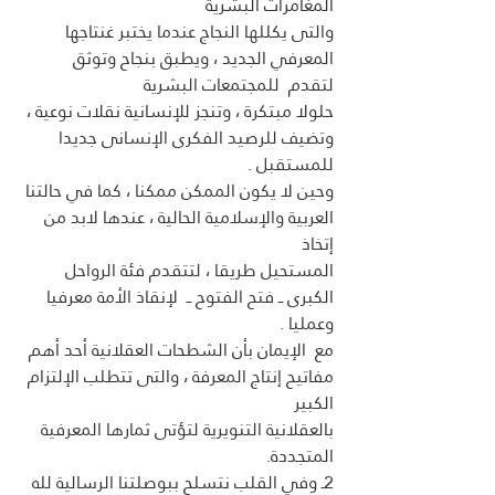
المغامرات البشرية 
والتى يكللها النجاج عندما يختبر غنتاجها 
المعرفي الجديد ، ويطبق بنجاح وتوثق 
لتقدم  للمجتمعات البشرية 
حلولا مبتكرة ، وتنجز للإنسانية نقلات نوعية ، 
وتضيف للرصيد الفكرى الإنسانى جديدا 
للمستقبل .
وحين لا يكون الممكن ممكنا ، كما في حالتنا 
العربية والإسلامية الحالية ، عندها لابد من  
إتخاذ 
المستحيل طريقا ، لتتقدم فئة الرواحل 
الكبرى ــ فتح الفتوح ــ  لإنقاذ الأمة معرفيا 
وعمليا .
مع  الإيمان بأن الشطحات العقلانية أحد أهم 
مفاتيح إنتاج المعرفة ، والتى تتطلب الإلتزام 
الكبير
بالعقلانية التنويرية لتؤتى ثمارها المعرفية 
المتجددة.
2ـ وفي القلب نتسلح ببوصلتنا الرسالية لله 