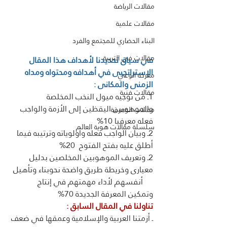
مقالات الرياضة
مقالات علمية
البناء الحضاري للمجتمع والفرد
مقالات فى التربية
في سياق تحديدنا لأهداف هذا المقال 
الإستراتجيى في أهدافه ومحتواه ومداه 
معركة الوعي
الزمنى والمكانى : 
مقالات فنية
1ـ من توجيه ميول النخب المخلصة 
والموهوبين اليقظين إلى الأزمة والواجب 
مقالات المعرفة
فعله معرفيا 10%
سلسلة مقالات هوية العالم
2ـ وبيان الواجب فعله وأولوياته وترتيبه فيما 
أطلق عليه بفتح الفتوح  20%
2ـ وتعريف الموهوبين المخلصين بدليل 
معيارى وخريطة طريق واضحة نحوبناء وتأهيل
     أنفسهم لأداء مهمتهم في إنتاج 
وتمكين المعرفة الجديدة 70%
تناولنا في المقال السابق : 
ـ أزمتنا العربية والإسلامية وعمقها في ضعف 