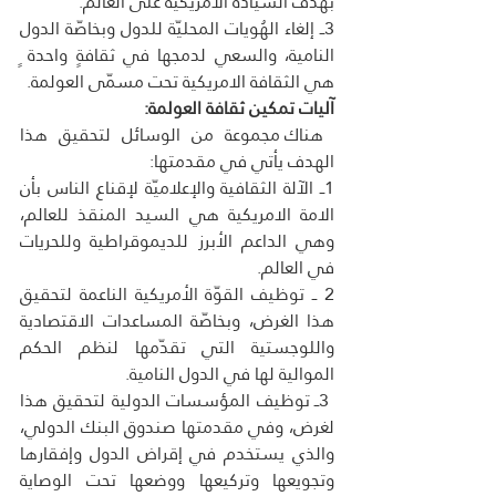
بهدف السيادة الأمريكية على العالم.
3ــ إلغاء الهُويات المحليّة للدول وبخاصّة الدول 
النامية، والسعي لدمجها في ثقافةٍ واحدة ٍ 
هي الثقافة الامريكية تحت مسمّى العولمة.
آليات تمكين ثقافة العولمة:
 هناك مجموعة من الوسائل لتحقيق هذا 
الهدف يأتي في مقدمتها:
1ــ الآلة الثقافية والإعلاميّة لإقناع الناس بأن 
الامة الامريكية هي السيد المنقذ للعالم، 
وهي الداعم الأبرز للديموقراطية وللحريات 
في العالم.
2 ــ توظيف القوّة الأمريكية الناعمة لتحقيق 
هذا الغرض، وبخاصّة المساعدات الاقتصادية 
واللوجستية التي تقدّمها لنظم الحكم 
الموالية لها في الدول النامية.
 3ــ توظيف المؤسسات الدولية لتحقيق هذا 
لغرض، وفي مقدمتها صندوق البنك الدولي، 
والذي يستخدم في إقراض الدول وإفقارها 
وتجويعها وتركيعها ووضعها تحت الوصاية 