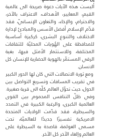
أليست هذه الآيات دعوة صريحة الى عالمية 
القيم، المعايير، الأهداف، الاعتراف بالآخر، 
والاحترام، والإخاء، والتعاون الإنسانيّ، فقد 
قدّم الإسلام أفضل الأسس والمبادئ لإدارة 
الاختلاف والتنوع البشرى، كركيزة أساسية 
للمحافظة على الهُويات المحليّة للثقافات 
المختلفة، وللاستثمار الأمثل فيها، بغية 
الرقي المستمّر بالهوية الحضارية للإنسان كل 
الانسان.
 ومع ثورة الاتصالات التي كان لها الدور الكبير 
في تقريب المسافات وتسريع التواصل بين 
الدول، حيث تحوّل العالم كلّه الى قرية صغيرة. 
وفي ظلّ التنافس المحموم بين القوى 
العالمية الكبرى، والرغبة الكبيرة في التمدد 
والسيطرة، فقد قدّمت الولايات المتحدة 
الامريكية تفسيرًا جديدًا للعالميّة، تحت 
مسمى العولمة، قاصدة به السيطرة على 
العالم وإلغاء الآخر كل الآخر.