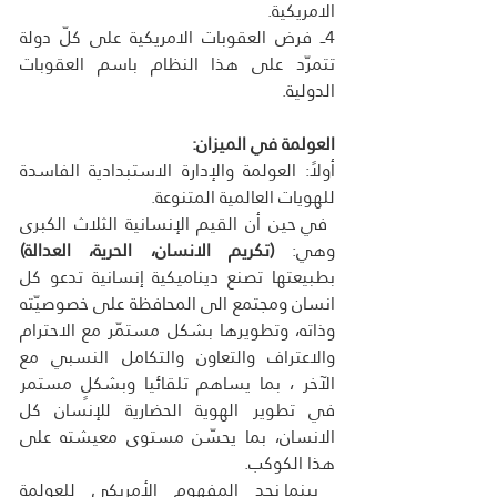
الامريكية.
4ــ فرض العقوبات الامريكية على كلّ دولة 
تتمرّد على هذا النظام باسم العقوبات 
الدولية.
العولمة في الميزان:
أولاً: العولمة والإدارة الاستبدادية الفاسدة 
للهويات العالمية المتنوعة.
 في حين أن القيم الإنسانية الثلاث الكبرى 
وهي: 
(تكريم الانسان، الحرية، العدالة) 
بطبيعتها تصنع ديناميكية إنسانية تدعو كل 
انسان ومجتمع الى المحافظة على خصوصيّته 
وذاته، وتطويرها بشكل مستمّر مع الاحترام 
والاعتراف والتعاون والتكامل النسبي مع 
الآخر ، بما يساهم تلقائيا وبشكلٍ مستمر 
في تطوير الهوية الحضارية للإنسان كل 
الانسان، بما يحسّن مستوى معيشته على 
هذا الكوكب.
 بينما نجد المفهوم الأمريكي للعولمة 