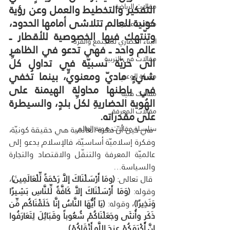
مقالات الرياضة
التفكير والتخطيط والعمل وعن رؤية 
كونية للعالم تتلاشى أمامها الحدود، 
مقالات علمية
وتنّتهك فيها الخصوصية للأقطار ــ 
البناء الحضاري للمجتمع والفرد
عالم واحد ــ فهي تدعو في الظاهر 
مقالات فى التربية
الى حريّة نسبيّة في تداول كلِّ 
شيءٍ ماديّ ومعنويٍّ، بينما تُخفي 
معركة الوعي
في باطنها محاولة الهيمنة على 
مقالات فنية
الهُوية الحضاريةِ لكلِّ بلدٍ، والسيطرة 
مقالات المعرفة
على مقدراته.
سلسلة مقالات هوية العالم
 في حين أنّ فكرة العالمية هي حقيقة كونيّة، 
وفكرة إسلاميّة أساسيّة، فالإسلام يدعو إلى 
عالميّة المعرفة والتنقّل والاقتصاد والتجارة 
والسياسة…
 قال تعالى: 
(ومَا أَرْسَلْنَاكَ إلاَّ رَحْمَةً لِّلْعَالَمِينَ)
، 
وقوله: 
(وَمَا أَرْسَلْنَاكَ إلاَّ كَافَّةً لِّلنَّاسِ بَشِيرًا 
وَنَذِيرًا)
، وقوله: 
(يَا أَيُّهَا النَّاسُ إنَّا خَلَقْنَاكُم مِّن 
ذَكَرٍ وأُنثَى وجَعَلْنَاكُمْ شُعُوباً وقَبَائِلَ لِتَعَارَفُوا 
إنَّ أَكْرَمَكُمْ عِندَ اللَّهِ أَتْقَاكُمْ)
.