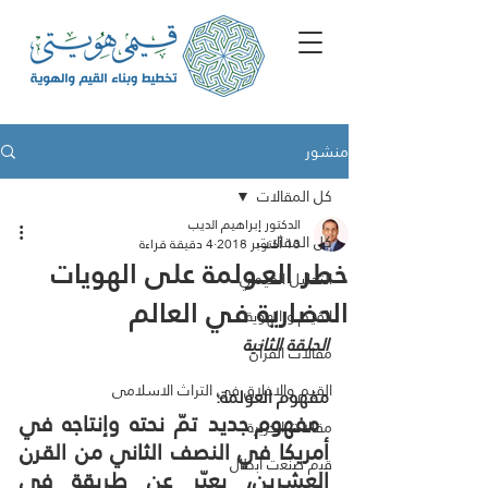
منشور
كل المقالات
الدكتور إبراهيم الديب
كل المقالات
13 أكتوبر 2018
4 دقيقة قراءة
خطر العـولمة على الهويات
التحليل القيمي
الحضارية في العالم
القيم و الهوية
الحلقة الثانية
مقالات القرآن
القيم والاخلاق فى التراث الاسلامى
مفهوم العولمة:
 مفهوم جديد تمّ نحته وإنتاجه في 
مقالات الجزيرة
أمريكا في النصف الثاني من القرن 
ﻗﯾم ﺻﻧﻌت أﺑطﺎل
العشرين، يعبّر عن طريقةٍ في 