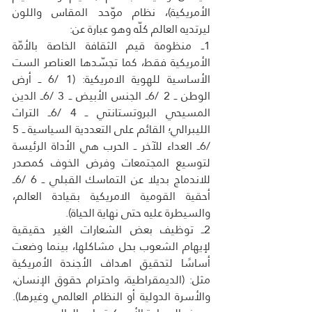
الأمريكية)، نظام موّحد المقاس واللون 
ليرتديه العالم كلّه وهو عبارة عن:
1ــ منظومة قيم الثقافة الخاصة بالأمّة 
الأمريكية فقط، كما تجسّدها العناصر الست 
الأساسية للهوية الامريكية: (1 /6 ــ أرض 
الوطن ــ 2 /6ــ الجنس الأبيض ــ 3 /6ــ الدين 
المسيحي البروتستانتي ــ 4 /6ــ التراث 
الليبرالي؛ القائم على التعددية السياسية ــ 5 
/6ــ العداء للآخر ــ الحرب هي الأداة الرئيسة 
لتوسيع المجتمعات وفرض الخوف كمصدر 
للاندماج بديلا عن التماسك القبلي ــ 6 /6ــ 
أحقية القومية الامريكية بقيادة العالم، 
والسيطرة عليه حتى نهاية الحياة).
2ــ توظيف بعض الشعارات الغير حقيقية 
لإيهام الشعوب بحل مشاكلها، بينما وضعت 
أساسًا لتحقيق اهداف الأجندة الأمريكية 
مثل: (الديمقراطية، واحترام حقوق الإنسان، 
والأسرة الدولية أو النظام العالمي وغيرها). 