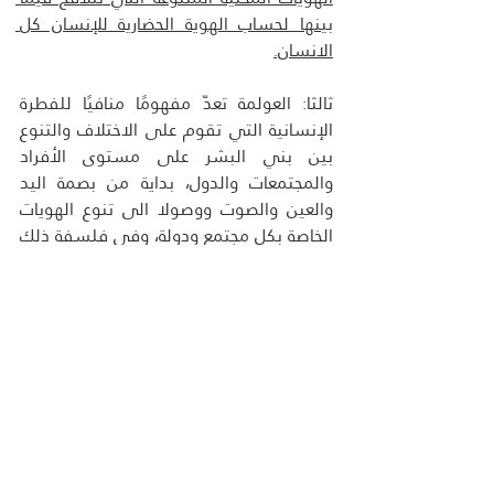
بينها لحساب الهوية الحضارية للإنسان كل 
الانسان.
ثالثا: العولمة تعدّ مفهومًا منافيًا للفطرة 
الإنسانية التي تقوم على الاختلاف والتنوع 
بين بني البشر على مستوى الأفراد 
والمجتمعات والدول، بداية من بصمة اليد 
والعين والصوت ووصولا الى تنوع الهويات 
الخاصة بكل مجتمع ودولة، وفي فلسفة ذلك 
حكم وفوائد كثيرة جدا لضمان استمرار نمو 
الحياة على كوكب الأرض.
 إن فطرة التنوّع البشري تمنح البشرية محركا 
ذاتيا نحو التنافس والتلاقح والتكامل بحثا عن 
التميز الذي يمثّل البنية الأساسيّة لتطوير 
الهوية الحضارية المستمرة للإنسان والتي 
تعكس قدرته على عمارة الكون معنويا وماديا.
وتأتى العولمة كمفهوم ونظام مغلق لتقطع 
الطريق على هذا النموّ الحضاري الإنساني 