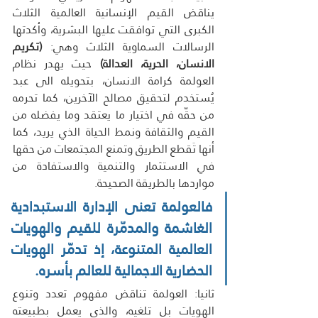
يناقض القيم الإنسانية العالمية الثلاث 
الكبرى التي توافقت عليها البشرية، وأكدتها 
الرسالات السماوية الثلاث وهي: 
(تكريم 
الانسان، الحرية، العدالة)
 حيث يهدر نظام 
العولمة كرامة الانسان، بتحويله الى عبد 
يُستخدم لتحقيق مصالح الآخرين، كما تحرمه 
من حقّه في اختيار ما يعتقد وما يفضله من 
القيم والثقافة ونمط الحياة الذي يريد، كما 
أنها تَقطع الطريق وتمنع المجتمعات من حقها 
في الاستثمار والتنمية والاستفادة من 
مواردها بالطريقة الصحيحة.
فالعولمة تعنى الإدارة الاستبدادية 
الغاشمة والمدمّرة للقيم والهويات 
العالمية المتنوعة، إذ تدمّر الهويات 
الحضارية الاجمالية للعالم بأسره.
ثانيا: العولمة تناقض مفهوم تعدد وتنوع 
الهويات بل تلغيه، والذي يعمل بطبيعته 