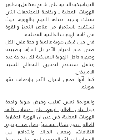
الديناميكية الذاتية على تلاقح وتكامل وتطوير 
الهويات المحلية ــ وبخاصة للمجتمعات التي 
تمتلك وتجيد صناعة القيم والهوية، حيث 
تستفيد باستمرار من عناصر التميز والقوة 
في كافة الهويات العالمية المختلفة.
في حين فرض هوية عالمية واحدة على الكل 
تعنى عدم احترام الآخر بل الغاؤه، وتعبيده 
وصهره داخل الهوية الامريكية لكن بدرجة عبد 
وعامل ستخدم لتحقيق المصالح للسيد 
الأمريكي.
كما أنّها تعنى اختزال الآخر وإضعاف نمّو 
هويته.
والعولمة تعني تغليب وفرض هوية واحدة 
جبرا على العالم اجمع، على حساب كافة 
الهويات المحلية، في حين ان الهوية الحضارية 
للعالم تنمو بشكل مستمرّ بفعل تعدد وتنوع 
الثقافات، وبفعل الحراك والتدافع بين 
الهويات المحليّة المتنوعة التي تتلاقح فيما 