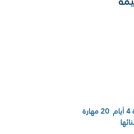
يمة
البرنامج التدريبي / تربية الأبناء  على قيمة المسئولية ــ 12 ساعة 4 أيام  20 مهارة 
ائها