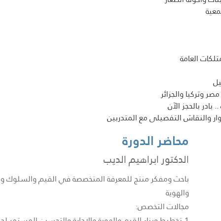
ل 
ر وتركيا والجزائر
ر والنقاش التفصيلى مع المتدربين
محاضر الدورة
الدكتور ابراهيم الديب
باحث ومفكر منتج للمعرفة المتخصصة في القيم والسلوك واله
والهوية
مجالات التخصص:
1-تخطيط وبناء القيم والهوية والإدارة والتحسين المستمر لج