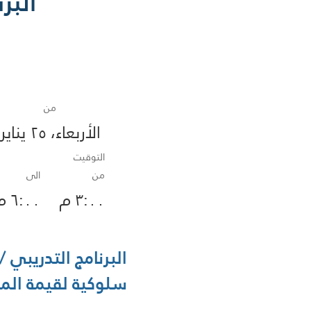
البر
من
الأربعاء، ٢٥ يناير ٢٠٢٣
التوقيت
من
الى
٣:٠٠ م
٦:٠٠ م
سلوكية لقيمة المس