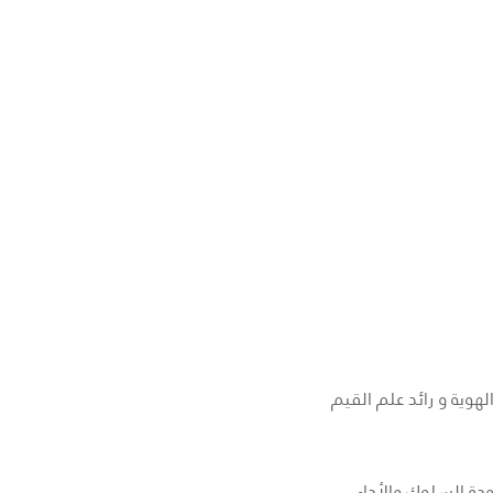
وية و رائد علم القيم
ودة السلوك والأداء