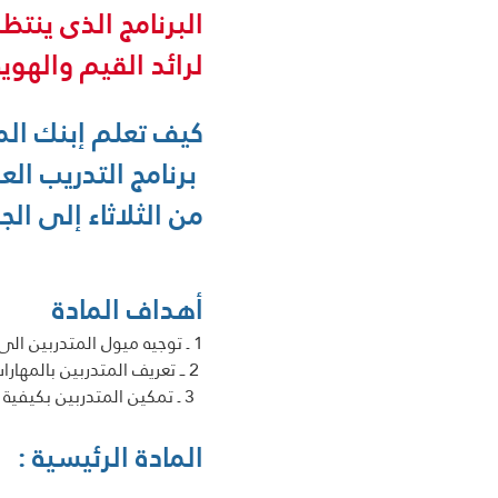
البرنامج الذى ينتظر
لرائد القيم والهوي
كيف تعلم إبنك الم
 برنامج التدريب العملى على تحمل المسئولية في16 اسبوع
من الثلاثاء إلى الجمعة 25ــ 28 يناي
أهداف المادة 
1 ـ توجيه ميول المتدربين الى التعليم المبكر لقيمة المسئولية
 2 ــ تعريف المتدربين بالمهارات السلوكية لقيمة المسئولية 
  3 ـ تمكين المتدربين بكيفية تعليم الأبناء قيمة المسئولية خلال 4 شهور
المادة الرئيسية :