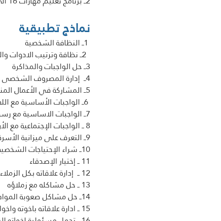
2ــ برنامج تعليم مهارات 16 الى 20  الوفاء بالواجبات المطلوبة
نماذج تطبيقية
 1ــ النظافة الشخصية  
  2ــ نظافة وترتيب الادوات والغرفة 
3ــ حل الواجبات والمذاكرة 
4ــ  إدارة المصروف الشخصى والادخار
5ــ المشاركة في الأعمال المنزلية
 6ــ الواجبات الأساسية مع الله تعالى 
7ــ الواجبات الاساسية مع رسول الله صلى الله عليه وسلم 
8 ــ الواجبات الإجتماعية مع الأرحام والجيران والزملاء 
9ــ التعرف على ميزانية الأسرة 
10ــ شراء الإحتياجات الشخصية 
11 ــ إختيار الإصدقاء 
12 ــ  إدارة علاقاته بكل الزملاء
13 ــ حل مشاكله مع زملاؤه 
14ــ حل مشاكل صعوبة المواد والتعثر الدراسى 
15 ــ ادارة علاقاته باخوته واخواته 
16 ــ تحمل مسئولية اخواته البنات واخوته الصغار 