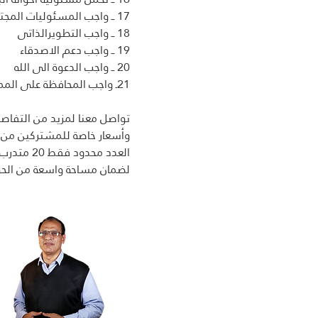
17 ــ واجب المسئوليات المجتمعية  
18 ــ واجب التطويرالذاتى 
19 ــ واجب دعم الاصدقاء
20 ــ واجب الدعوة الى الله 
21ـ واجب المحافظة على الممتلكات العامة
تواصل معنا لمزيد من التفاصي
وأسعار خاصة للمشتركين من مص
العدد محدود فقط 20 متدرب .. بادر بالحجز الآن
لضمان مساحة واسعة من الحوا