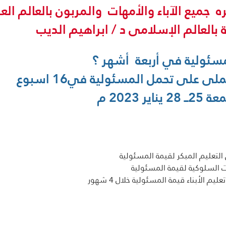
ه  جميع الآباء والأمهات  والمربون بالعالم الع
ة بالعالم الإسلامى د / ابراهيم الديب
سئولية في أربعة  أشهر ؟
ر 2023 م