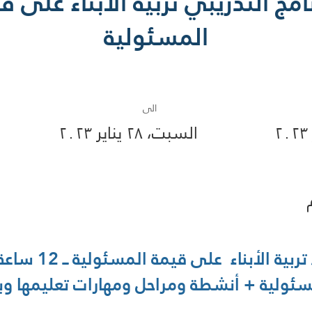
نامج التدريبي تربية الأبناء على ق
المسئولية
الى
السبت، ٢٨ يناير ٢٠٢٣
ئولية + أنشطة ومراحل ومهارات تعليمها وبن