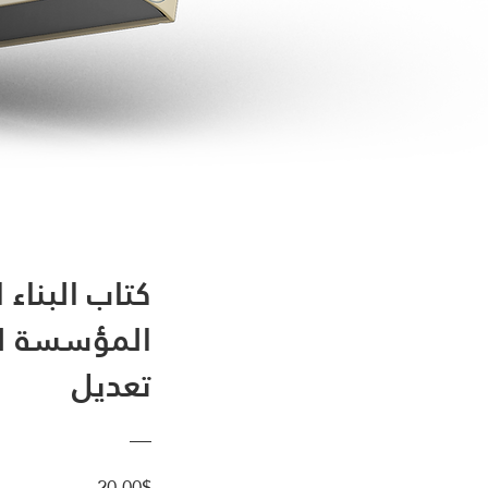
كتاب البناء
المؤسسة للق
تعديل
السعر
20٫00$