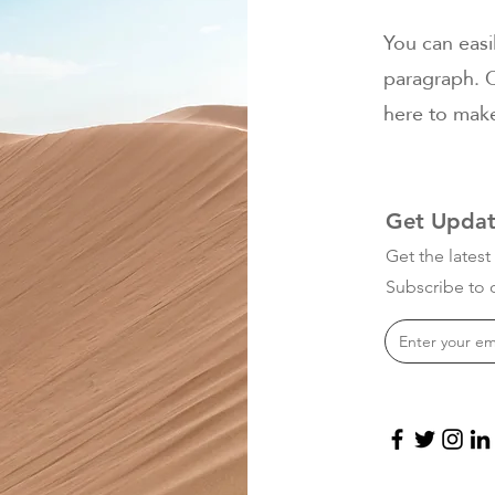
You can easi
paragraph. C
here to make
Get Updat
Get the lates
Subscribe to o