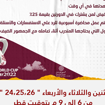
 والثلاثاء والأربعاء " 24،25،26 " اكتوبر
من 6 الى 9 م بتوقيت قطر