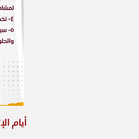
أ
يام الإثنين