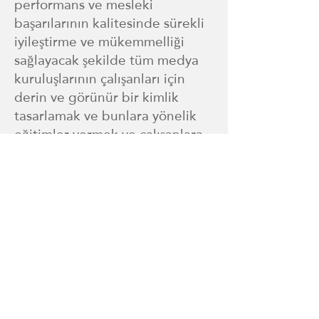
performans ve mesleki
başarılarının kalitesinde sürekli
iyileştirme ve mükemmelliği
sağlayacak şekilde tüm medya
kuruluşlarının çalışanları için
derin ve görünür bir kimlik
tasarlamak ve bunlara yönelik
eğitimler vermek ve çalışanlara
profesyonel kimlik modeli
sunmak. Devletin diğer
bakanlıklarına kıyasla her
bakanlık, yaptığı işin niteliğine
göre
Bakanlıktaki teknik
departmanları ve ihtisas
merkezlerini nitelendirmek için
değerler ve kimlik konusunda