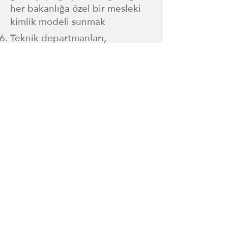
her bakanlığa özel bir mesleki
kimlik modeli sunmak
Teknik departmanları,
uzmanlaşmış merkezleri, gençlik
ve spor liderlerini
nitelendirmek için değerler ve
kimlik konusunda uzmanlaşmış
eğitim paketleri tasarlamak
Ülkenin spor kimliğini ve
şampiyona kültürünü
yaygınlaştırmak ve geliştirmek
için spor kulüplerinde ve
federasyonlarda değerlerin ve
kimlik planlarının
uygulanmasını ve ülkenin
performans ve sportif başarı
düzeyinin geliştirilmesini