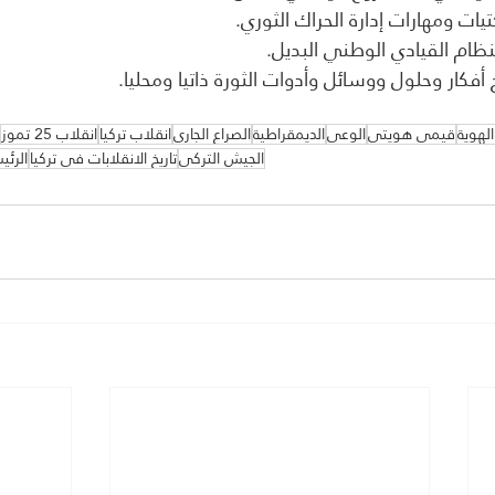
تيات ومهارات إدارة الحراك الثوري.
لنظام القيادي الوطني البديل.
أفكار وحلول ووسائل وأدوات الثورة ذاتيا ومحليا.
لهوية
قيمي هويتي
الوعي
الديمقراطية
الصراع الجاري
انقلاب تركيا
انقلاب 25 تموز
الجيش التركي
تاريخ الانقلابات فى تركيا
الرئي