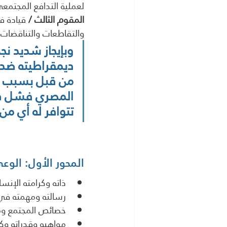
لعملية التدافع المجتمع
المقوم الثالث / 
قيادة ف
والتقاطعات والتناقضات ا
وبإيجاز شديد ن
من قبل بسبب عد
المصري فشل في 
تتوافر له أي من 
المحور الأول: الوع
ذاته وكرامته الإنسا
رسالته ومهمته في ا
خصائص المجتمع ومم
مواهبه وقدراته وك