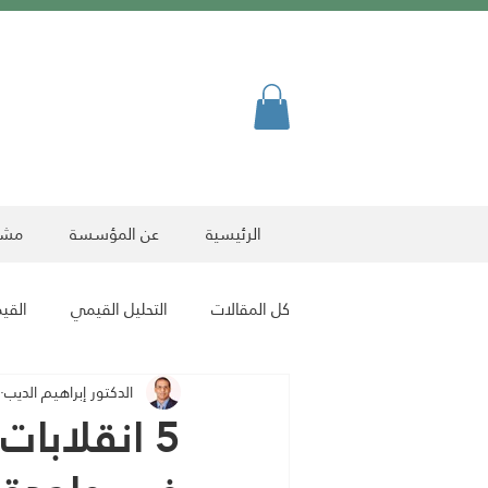
الرئيسية
عن المؤسسة
مشرو
كل المقالات
التحليل القيمي
القيم
الدكتور إبراهيم الديب
ﻗﯾم ﺻﻧﻌت أﺑطﺎل
مقالات الرياضة
5 انقلابا
مقالات فنية
مقالات المعرفة