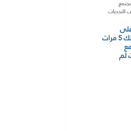
جتمع.
 التحديات 
على 
ديمقراطيته ضد انقلاب العسكر في 2017، بينما لم ينجح في ذلك 5 مرات 
ع 
 لم 