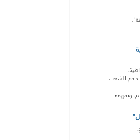
ة".
ة
طية.
 خادم للشعب 
هم. وبمهمة 
ل"
.