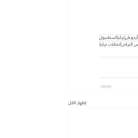
أردوغان
تركيا
اسطنبول
س التركي
انتخابات تركيا
إظهار الكل