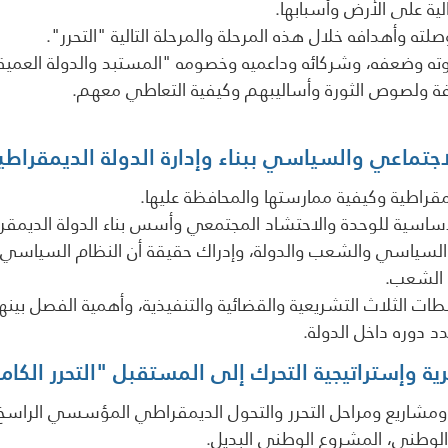
حالية على الأرض وأسبابها.
لته وأهدافه خلال هذه المرحلة والمرحلة التالية "التحرر".
ه وضعفه، وشركائه وداعميه وخصومه "المستبد والدولة العميق
زيفة ولصوص الثورة وأساليبهم وكيفية التعاطي معهم.
جتماعي والسياسي ببناء وإدارة الدولة الديمقراطي
مقراطية وكيفية ممارستها والمحافظة عليها.
لأساسية للوحدة والاحتشاد المجتمعي وأسس بناء الدولة الديمقرا
 السياسي والشعب والدولة، وإدراك حقيقة أن النظام السياسي
ة الشعب.
ات الثلاث التشريعية والقضائية والتنفيذية، وأهمية الفصل بين
 دوره داخل الدولة.
رية وإستراتيجية التحرك إلى المستقبل "التحرر الكام
 ومشاريع ومراحل التحرر والتحول الديمقراطي المؤسسي الراسخ
لوطني، المشروع الوطني البديل.