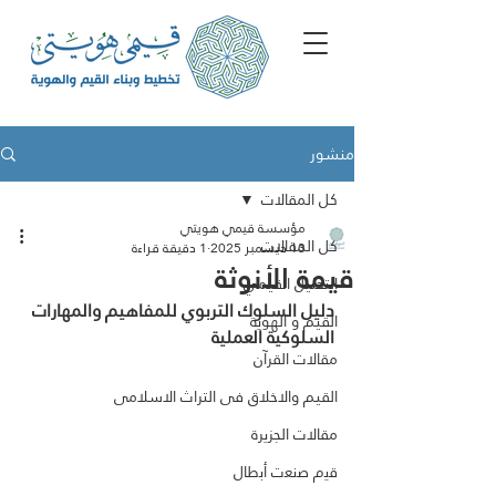
منشور
كل المقالات
مؤسسة قيمي هويتي
كل المقالات
13 ديسمبر 2025
1 دقيقة قراءة
قيمة الأنوثة
التحليل القيمي
دليل السلوك التربوي للمفاهيم والمهارات 
القيم و الهوية
السلوكية العملية
مقالات القرآن
القيم والاخلاق فى التراث الاسلامى
مقالات الجزيرة
ﻗﯾم ﺻﻧﻌت أﺑطﺎل