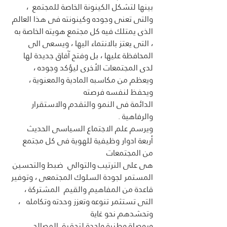
بينها لتشكل الكينونة الخاصة للمجتمع  ، 
والتى تعنى وجوده وكينونته فى هذا العالم 
الذى يمتلك فيه كل مجتمع هويته الخاصة به 
، التى يعتز بالانتماء اليها ، ويسعى الى 
المحافظة عليها ، بل وفتح آفاق جديدة لها 
لدى المجتمعات الأخرى ليؤكد وجوده ، 
ويعظم من مكاسبه المادية والمعنوية ، 
ويحفظ لنفسه فرصته
الدائمة فى النمو والتقدم والاستقرار 
والرفاهية .
ويرسم علم الاجتماع السياسى الحديث 
أربعة ادوار وظيفية للهوية فى كل مجتمع 
من المجتمعات
هى على الترتيب والتوالي  ضبط والتحسين 
المستمر لجودة السلوك المجتمعى ، وتوفير 
قاعدة من المفاهيم والقيم  المشتركة ، 
التى تستثمر تنوعه وتعزز وحدته وتكامله   ، 
وتحشدهم نحو غاية 
وبوصلة وطنية واحدة لتحقيق المصالح 