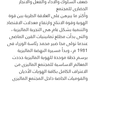
ضعف السلوك والأداء والفعل والانجاز 
الحضارى للمجتمع
وأكثر ما يبرهن على العلاقة الطرية بين قوة 
الهوية وقوة الانتاج وارتفاع معدلات الاقتصاد 
والتنمية بشكل عام هى التجربة الماليزية ، 
والتى بدأت مطلع ثمانينيات القرن الماضى 
عندما تولى محا ضير محمد رئاسة الوزراء فى 
1981 م ، وبدأ مسيرة النهضة الماليزية 
برسم خطة موحدة للهوية الماليزية حددت 
المعالم الاساسية للمجتمع الماليزى من 
الاعتراف الكامل بكافة الهويات الأديان 
والقوميات الخاصة داخل المجتمع الماليزى 
وجمعها فى وعاء وطنى ماليزى كبير هو 
الهوية الوطنية الواحدة للشعب الماليزى 
عبر منظومة عبقرية من قيم الاحترام 
المتبادل والتعاون والتكامل والانضباط ، 
واحترام العلم والتخصص والاحتراف المهني 
والعمل والانجاز ، متوجة بقيم الاعتزاز بالذات 
والتنافس الايجابى لإعلاء قيمة ومكانة 