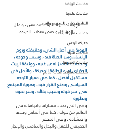
مقالات الرياضة
مقالات علمية
البناء الحضاري للمجتمع والفرد
الهوية تحسن السلوك المجتمعى ، وتقلل 
المشاكل وتخفض معدلات الجريمة
مقالات فى التربية
معركة الوعي
الهوية هى أصل الشيء وحقيقته وروح 
مقالات فنية
الإنسان وسر الحياة فيه ، وسبب وجوده ، 
مقالات المعرفة
والسمت المميز له عن غيره ، ووثيقة الإرث 
الحضارى له ،و الطاقة المحركة ، والأمل فى 
سلسلة مقالات هوية العالم
مستقبل أفضل ، كما هي معيار التوجه 
السياسى وصنع القرار فيه ، وهوية المجتمع 
هى  سر قوته وسبب بقائه ، وسر نموه 
وتطوره
وهى التى تحدد مساراته واتجاهاته فى 
العالم من حوله ، كما هى أساس وحدته 
واحتشاده ، وهى المحفز
الحقيقى للفعل والبذل والتنافس والإنجاز 