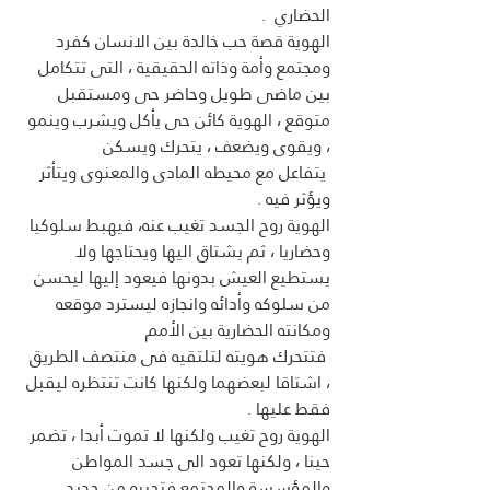
الحضاري  .
الهوية قصة حب خالدة بين الانسان كفرد 
ومجتمع وأمة وذاته الحقيقية ، التى تتكامل 
بين ماضى طويل وحاضر حى ومستقبل 
متوقع ، الهوية كائن حى يأكل ويشرب وينمو 
، ويقوى ويضعف ، يتحرك ويسكن
 يتفاعل مع محيطه المادى والمعنوى ويتأثر 
ويؤثر فيه .
الهوية روح الجسد تغيب عنه، فيهبط سلوكيا 
وحضاريا ، ثم يشتاق اليها ويحتاجها ولا 
يستطيع العيش بدونها فيعود إليها ليحسن 
من سلوكه وأدائه وانجازه ليسترد موقعه 
ومكانته الحضارية بين الأمم 
 فتتحرك هويته لتلتقيه فى منتصف الطريق 
، اشتاقا لبعضهما ولكنها كانت تنتظره ليقبل 
فقط عليها .
الهوية روح تغيب ولكنها لا تموت أبدا ، تضمر 
حينا ، ولكنها تعود الى جسد المواطن 
والمؤسسة والمجتمع فتحييه من جديد 