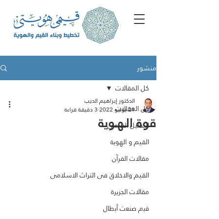
منشور
كل المقالات
الدكتور إبراهيم الديب
كل المقالات
29 يوليو 2022
3 دقيقة قراءة
قوة الـهـوية
التحليل القيمي
القيم و الهوية
مقالات القرآن
القيم والاخلاق فى التراث الاسلامى
مقالات الجزيرة
ﻗﯾم ﺻﻧﻌت أﺑطﺎل