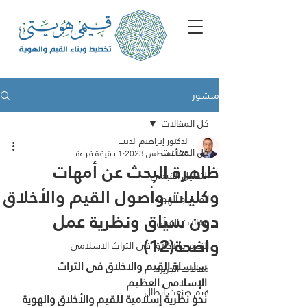
منشور
كل المقالات
الدكتور إبراهيم الديب
كل المقالات
25 أغسطس 2023
1 دقيقة قراءة
ظاهرة البحث عن أمهات
التحليل القيمي
وكليات وأصول القيم والأخلاق
القيم و الهوية
دون سياق ونظرية عمل
مقالات القرآن
واضحة(12)
القيم والاخلاق فى التراث الاسلامى
سلسلة القيم والاخلاق فى التراث 
مقالات الجزيرة
الإسلامى العظيم
ﻗﯾم ﺻﻧﻌت أﺑطﺎل
نحو نظرية إسلامية للقيم والأخلاق والهوية 