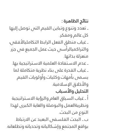
نتائج الظاهرة :
ــ تعدد وتنوع وتباين القيم التي توصل إليها 
كل عالم ومفكر.
ــ غياب منطق الفعل الرابط التكامليالأفقي، 
والتراكميالرأسي حيث عمل الجميع في جزر 
منعزلة بذاتها.
ــ عدم الاستفادة العلمية الاستراتيجية بها.
ــ غياب القدرة على بناء نظرية متكاملة لما 
يسمى بأمهات وكليات وأولويات القيم 
والأخلاق الإسلامية.
التحليل والأسباب 
أ ــ غياب السياق العام والرؤية الاستراتيجية 
ونظريةالعمل والبوصلة والغاية الكبرى لهذا 
النوع من البحث.
ب ــ البحث الفلسفي البعيد عن الارتباط 
بواقع المجتمع وإشكالياته وتحدياته وتطلعاته.