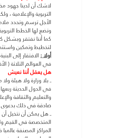
لاشك أن لدينا جهود مخل
التربوية والإعلامية ، 
الأجل ترسم وتحدد ملام
وتضع لها الخطط التربوية
كما أننا نفتقر وبشكل كب
لتخطيط وتمكين واستثمار
أولا :
 الافتقار إلى البن
في العوالم الثلاثة ( الأ
هل يعقل أننا نعيش
ــ بلا وزارة ولا هيئة 
في الدول الحديثة ربعها 
والتعليم والثقافة والإ
صادقة في ذلك بدعوى ال
ــ هل يمكن أن نتخيل أن 
المتخصصة في القيم وال
المراكز المصنفة عالميا 