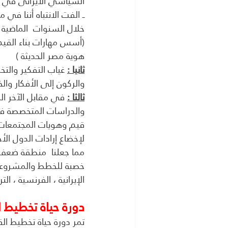
السياسي الايرانى في أ
ــ الفت الانتباه أننا ف
خلال السنوات  الماضية ـ
(أسس مهارات بناء القيم 
هوية مصر الحديثة )
ثانيا :
 غياب التفكير والت
والركون إلى الأفكار وال
ثالثا :
 في مقابل الآخر ال
والدراسات المتخصصة في
قيم وهويات المجتمعات و
لإخضاع إرادات الدول الأ
مما جعلنا  منطقة ضعف 
خصبة للخطط والمشروعات ال
الإيرانية ، الفرنسية ، التر
دورة حياة تخطيط ا
تمر دورة حياة تخطيط الق