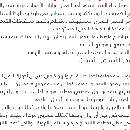
صة لإحياء القيم تتبناها أحيانا بعض وزارات الأوقاف وربما بعض
ولكنها ضعيفة جدا ومفككة وتفتقر لمنطق فعل رابط وخطوط إسترات
ح العنصر البشرى المستهدف ، وتنظم وتصف مصفوفات القيم الل
 الممتدة لإنتاج هذا الجيل المستهدف .
ير أصبح فاضحا ، ولا يجوز لأمة تريد أن تنهض ألا تمتلك بنية تأس
 قيمها وهويتها الخاصة.
ية التأسيسية لتخطيط القيم وصناعة واستثمار الهوية
فكار، الأشخاص، الأشياء ).
ولا مؤسسة معنية بتخطيط القيم والهوية في حين أن أجهزة الأمن 
يمثل محور القيم والهوية ، كما أن فلسفة ومهام عمل وزارت التر
علام بها تتمحور حول تضخيم وتعظيم هوية الذات ، حتى وان لم ت
حرص على قوة وصلابة ووحدة الأجيال القادمة
الأمة العربية والإسلامية لا تمتلك مرصدا ولا مركز للبحوث والدر
هوية في حين أن إيران وحدها تمتلك عشرون مركزا ، منهم أربعة
في مجال تخطيط القيم وإدارة واستثمار الهوية ، والتي تدعم القرا