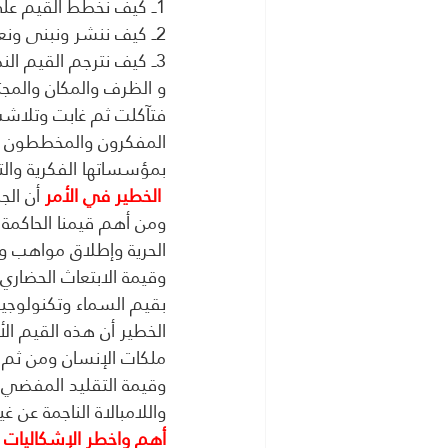
1ــ كيف نخطط القيم على مستوى الفرد والمدرسة والمؤسسة والمجتمع والمرحلة التاريخية ؟
2ــ كيف ننشر ونبنى ونعزز ونمكن القيم في حياة الفرد والمجتمع ؟
3ــ كيف نترجم القيم النظرية إلى سلوك ومهارات عملية معاصرة بحسب طبيعة الشخص
و الظرف والمكان والمجت
فتآكلت ثم غابت وتلاشت 
المفكرون والمخططون ، و
بمؤسساتها الفكرية والتخ
الخطير في الأمر
 أن الج
ومن أهم قيمنا الحاكمة
الحرية وإطلاق مواهب ومل
وقيمة الابتعاث الحضاري
بقيم السماء وتكنولوجيا ا
الخطير أن هذه القيم ال
ملكات الإنسان ومن ثم ال
وقيمة التقليد المفضي إل
واللامبالاة الناجمة عن غي
أهم واخطر الإشكاليات ا