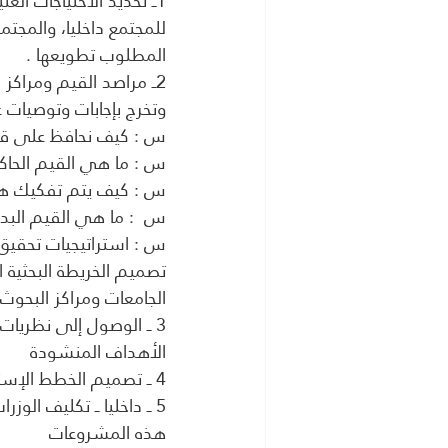
1ــ تحديد الاحتياجات العليا للأمن القومي للبلاد فيما يخص محور القيم والهوية
للمجتمع داخليا، والمجتمع
المطلوب تطويعها .
2ــ مراصد القيم ومراكز البحوث والدراسات والتي ترصد وتبحث وتحلل
وتخرج بإجابات وتوصيات 
س : كيف نحافظ على قوة
س : ما هي القيم الحاك
س : كيف يتم تفكيك هذه 
س  : ما هي القيم البدي
س : استراتيجيات تحقيق
تصميم الخريطة البحثية ا
الجامعات ومراكز البحوث 
3 ــ الوصول إلى نظريات جديدة طازجة للتعامل مع الموقف وتحقيق
الأهداف المنشودة
4 ــ تصميم الخطط الإستراتيجية ورجمتها إلى مشروعات تنفيذية
5 ــ داخليا ــ تكليف الوزرات الداخلية العاملة في مجال بناء الإنسان بتنفيذ
هذه المشروعات