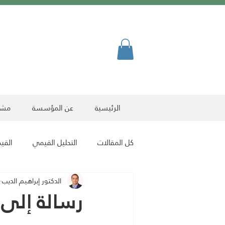
الرئيسية
عن المؤسسة
مشرو
كل المقالات
التحليل القيمي
القيم
الدكتور إبراهيم الديب
ﻗﯾم ﺻﻧﻌت أﺑطﺎل
مقالات الرياضة
رسالة إلى 
مقالات فنية
مقالات المعرفة