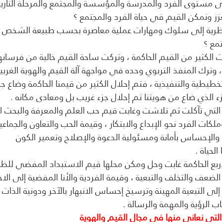
مع ؟
الكثير من القيم الحاكمة ، وتركت ساحة القيم خالية من فرسانه
ترك المنفذ التربوي وحده في مواجهة آلة القيم والهوية الغربي
طيطية والتنفيذية ، فتم إحلال الكثير من قيمنا الحاكمة وضاع جز
زء الذي ضاع من هويتنا تم إحلال جزء غريب بل ومعادى مكانه .
 التي تآكلت ثم تلاشت وغابت قيم حب العلم والمعرفة والبحث ا
كات الفرد نحو الإبداع والابتكار ، وقيمة الحب والتعاون والجماع
 والإحساس بأمانة ومسئولية الدعوة والإصلاح وتعمير الكون
لحياة .
أربع الحاكمة غابت وحل ومكن محلها قيم الاستبداد المفضي للظ
ضعف والتخلف والتبعية ، وقيمة الفردية والأنا المفضية إلى الاخ
ى التبعية المهينة وترسيخ إحساس الانبهار بالآخر ودونية الذات ،
اب الرؤية والمهمة والرسالة .
لتي نعانى منها في مجال القيم والهوية