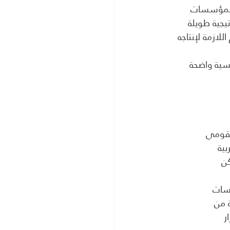
 المؤسسات 
يجية طويلة 
ازمة لإنتاجه 
يسية واضحة 
القومي
بية
كن
اسات
 من
ر