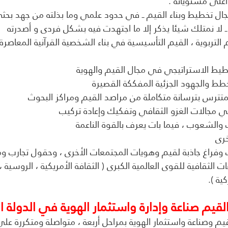
على مستوياته .
ي مجال تخطيط وبناء القيم ــ في حدود علمي وما بذلته من جهد بحث
ـ لا نمتلك شيئا يذكر إلا ما اجتهدت فيه بشكل فردى و أصدرته
التربوية ، القيم التأسيسية في بناء الشخصية القرآنية المعاصرة 
خطيط الاستراتيجي في مجال القيم والهوية
خطط والجهود الجزئية المفككة القصيرة
متترس بترسانة متكاملة من مراصد القيم ومراكز البحوث
 مجالات الغزو الثقافي وتفكيك وإعادة تركيب
الشعوب ، فيما بات يعرف بالقوة الناعمة
خرى
وفراغ جاذبة لقيم وهويات المجتمعات الأخرى ، وحقول تجارب وم
ثقافية للقوى العالمية الكبرى ( الثقافة الأمريكية ، الروسية ، ا
كية ).
لقيم صناعة وإدارة واستثمار الهوية في الدولة ال
يم وصناعة واستثمار الهوية بمراحل أربعة ، متواصلة ومتكررة على