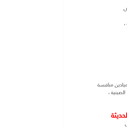
ي
،
يادين منافسة 
لصينية ، 
حديثة