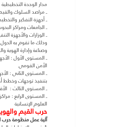
مدار الوحدة التخطيطية (
ــ مراصد السلوك والقيم
ــ أجهزة التفكير والتخطي
ــ الجامعات ومراكز البحو
ــ الوزارات والأجهزة التنف
وذلك ما تقوم به الدول
وصناعة وإدارة الهوية 
ــ المستوى الأول : ال
الأمن القومي
ــ المستوى الثاني : الأجه
بتنفيذ توجهات وخطط أج
ــ المستوى الثالث :  ال
ــ المستوى الرابع : مر
العلوم الإنسانية
حرب القيم والهوية
آلية عمل منظومة حرب ا