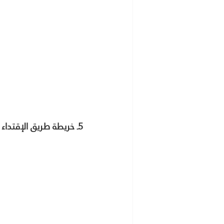
5ـ خريطة طريق الإقتداء الإيجابى وصعود طريق الأعلام والعظماء والفلاح في الدنيا والآخرة 