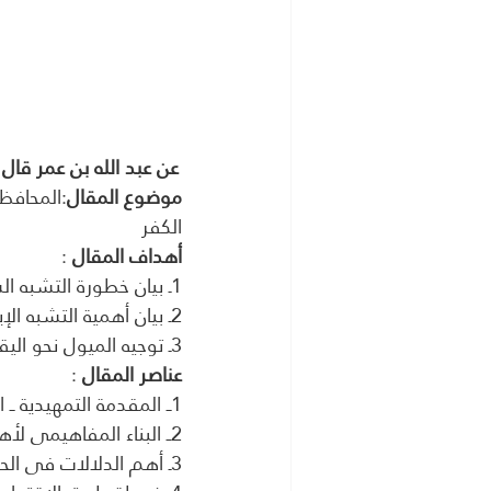
عن عبد الله بن عمر قال : ( قَالَ
موضوع المقال
:المحافظ
الكفر 
أهداف المقال
 :
1ـ بيان خطورة التشبه السلبى ودوره في خريطة طريق التحول من الكفر إلى الإيمان والهلاك  
2ـ بيان أهمية التشبه الإيجابى والإقتداء بالأعلام الصالحين ودوره في رسم خريطة طريق العظماء الفالحين 
3ـ توجيه الميول نحو اليقظة والمحافظة على الهوية والخصوصية والتميز والتماز الإيمانى 
عناصر المقال
 :
1ــ المقدمة التمهيدية ــ البواعث 
2ــ البناء المفاهيمى لأهم مفاهيم المقال 
3ـ أهم الدلالات فى الحديث الشريف ــ حديث التشبه