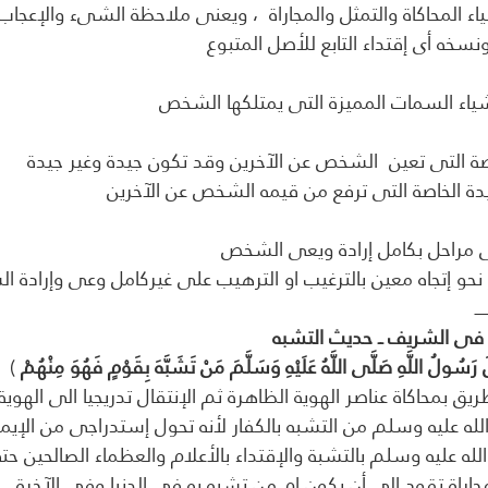
اء المحاكاة والتمثل والمجاراة  ، ويعنى ملاحظة الشىء والإعجاب ب
ونسخه أى إقتداء التابع للأصل المتبوع
شياء السمات المميزة التى يمتلكها الشخص
اصة التى تعين  الشخص عن الآخرين وقد تكون جيدة وغير جيدة 
يدة الخاصة التى ترفع من قيمه الشخص عن الآخرين 
ى مراحل بكامل إرادة ويعى الشخص
نحو إتجاه معين بالترغيب او الترهيب على غيركامل وعى وإرادة 
ــــــ
 رَسُولُ اللَّهِ صَلَّى اللَّهُ عَلَيْهِ وَسَلَّمَ مَنْ تَشَبَّهَ بِقَوْمٍ فَهُوَ مِنْهُمْ
 )
طريق بمحاكاة عناصر الهوية الظاهرة ثم الإنتقال تدريجيا الى الهوية
له عليه وسلم من التشبه بالكفار لأنه تحول إستدراجى من الإيما
لله عليه وسلم بالتشبة والإقتداء بالأعلام والعظماء الصالحين 
لمجاراة تقود إلى أن يكون ام من تشبه به فى الدنيا وفى الآخرة 