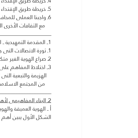
4ـ خريطة طريق الإقتداء السلبى والتحول التدريجى من الإيمان إلى الكفر والهلاك 
5ـ خريطة طريق الإقتداء الإيجابى وصعود طريق الأعلام والعظماء والفلاح في الدنيا والآخرة 
6ـ واجبنا العملى للمحافظة على خصوصصيتنا الإيمانية وتميزنا الحضارى في ظل التعايش الاجبارى
    مع الثقافات الأخرى الصاخبة 
ـــــــــــــــــــــــــــــــــــــــــــــــــــــــــــــــــــــــــــــــــــ
1ــ المقدمة التمهيدية ــ البواعث 
1ـ ثورة الاتصالات التى جعلت من إختلاط وتمازج الثقافات والهويات أمرا إجباريا 
2ـ صراع الهوية الغير متكافىء الادوات ، والذى يستهدف الشخصية والهوية الاسلامية بشكل مباشر
3ــ اختلاط المفاهم على الناس تحت مسميات التحديث والتحضر والرقى ، خاصة في ظل ثقافة 
   الهزيمة والتبعية التى تدعوا الضعيف المنهزم الى إتباع القوى المنتصر وتأثرها على قطاع عريض 
    من المجتمع الاسلامى .
ـــــــــــــــــــــــــــــــــــــــــــــــــــــــــــــــــــــــــــــــــــ
2ـ البناء المفاهيمى لأهم مفاهيم المقال 
أ ــ الهوية العميقة والهو
الشكل الأول يبين أهم ع