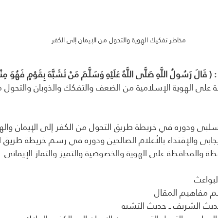
مخاطر تفكيك الهوية والتحول من الإيمان إلى الكفر
 رَسُولُ اللَّهِ صَلَّى اللَّهُ عَلَيْهِ وَسَلَّمَ مَنْ تَشَبَّهَ بِقَوْمٍ فَهُوَ مِنْ
ة على الهوية الإسلامية من الضعف والتفكك والذوبان والتحول من