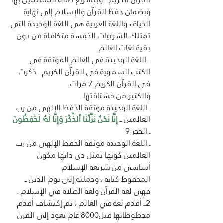
وبضمان حفظ القرآن والإسلام إلى نهاية 
الحياة ، واللغة العربية هى اللغة الوحيدة التى 
تمتلك الشرعيات الخمسة متكاملة من دون 
بقية لغات العالم 
ــ اللغة الوحيدة في العالم الموثقة في 
الكتب السماوية في القرآن الكريم ــ ذكرت 
في القرآن الكريم 7 مرات 
والكثير من مشتاقتها .
ـ اللغة الوحيدة موثقة الحفظ الإلهى من رب 
العالمين ــ 
إِنَّا نَحْنُ نَزَّلْنَا ٱلذِّكْرَ وَإِنَّا لَهُۥ لَحَٰفِظُونَ
ـ الحجر 9
ـ اللغة الوحيدة موثقة الحفظ الإلهى من رب 
العالمين كونها تمثل ذى ذاتها مكون 
أساسى من شريعة الإسلام 
المحفوظ كتابه ، وحملته إلى يوم الدين ــ 
فهى لغة القرآن ولغة الصلاة في الإسلام .
2ــ أقدم لغة في العالم ، تم إكتشاف أقدم 
مخطوطاتها قبل8000 عام تعود إلى القرن 