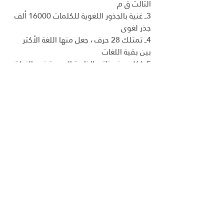
الثالث ق م 
3ــ غنية بالجذور اللغوية للكلمات 16000 ألف 
جذر لغوى 
4ــ تمتلك 28 حرف ، جعل منها اللغة الأكثر 
بين بقية اللغات 
5ــ لكل حرف ذاتيه الخاصة المعبرة في النطق 
والجرس عن دلالته خاصة به  الخاصة المعبرة 
بالمعنى
6ــ غنية بالمفردات المختلفة  للكلمة الواحدة  
،والتى يمتلك فيه كل مفرد معنى وإضافة 
تعبيرية جديدة 
7ــ سعة وغنى الإشتقاق من الكلمة الواحدة ــ 
 جيد ــ جد ــ أجاد ــ جودة ..... الخ ، حيث يمكن 
إشتقاق الفرع من الأصل ، والأصل من الفرع 
، وأخذ صيغة من صيغة أخرى وشىء من 
شىء  ولفظ من لفظ .
8ــ سعة وغنى المحصول اللغوى بما يساعد 
فى إتساع فضاء وقوة التعبير عن الأحاسيس 
والمعانى والمفاهيم والتطلعات 