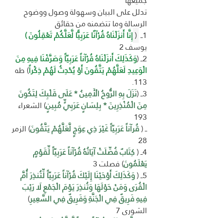
جميعها
تدلل على البيان وسهولة وصول ووضوح 
الرسالة وما تتضمنه من حقائق 
1ــ 
 ( 
إِنَّا أَنزَلْنَاهُ قُرْآنًا عَرَبِيًّا لَّعَلَّكُمْ تَعْقِلُونَ )
يوسف 2
2ــ (
وَكَذَلِكَ أَنزَلْنَاهُ قُرْآناً عَرَبِيّاً وَصَرَّفْنَا فِيهِ مِنَ 
الْوَعِيدِ لَعَلَّهُمْ يَتَّقُونَ أَوْ يُحْدِثُ لَهُمْ ذِكْراً
) طه 
113.
3ــ (
نَزَلَ بِهِ الرُّوحُ الْأَمِينُ * عَلَى قَلْبِكَ لِتَكُونَ 
مِنَ الْمُنْذِرِينَ * بِلِسَانٍ عَرَبِيٍّ مُبِينٍ
) الشعراء 
193 
ــ (
 قُرآناً عَرَبِيّاً غَيْرَ ذِي عِوَجٍ لَّعَلَّهُمْ يَتَّقُونَ
) الزمر 
28 
4ــ ( 
كِتَابٌ فُصِّلَتْ آيَاتُهُ قُرْآناً عَرَبِيّاً لِّقَوْمٍ 
يَعْلَمُونَ
) فصلت 3
5ــ ( 
وَكَذَلِكَ أَوْحَيْنَا إِلَيْكَ قُرْآناً عَرَبِيّاً لِّتُنذِرَ أُمَّ 
الْقُرَى وَمَنْ حَوْلَهَا وَتُنذِرَ يَوْمَ الْجَمْعِ لَا رَيْبَ 
فِيهِ فَرِيقٌ فِي الْجَنَّةِ وَفَرِيقٌ فِي السَّعِيرِ
) 
الشورى 7