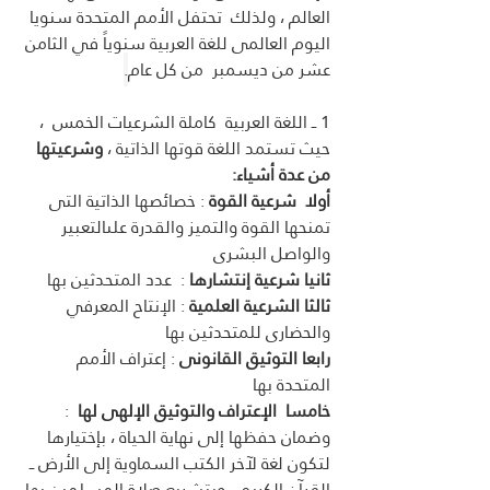
العالم ، ولذلك  تحتفل الأمم المتحدة سنويا 
اليوم العالمى للغة العربية سنوياً في الثامن 
عشر من ديسمبر  من كل عام
.
1 ــ اللغة العربية  كاملة الشرعيات الخمس  ، 
حيث تستمد اللغة قوتها الذاتية ، 
وشرعيتها 
من عدة أشياء:
أولا
شرعية القوة
 : خصائصها الذاتية التى 
تمنحها القوة والتميز والقدرة علىالتعبير 
والواصل البشرى
ثانيا شرعية إنتشارها
 :  عدد المتحدثين بها
ثالثا الشرعية العلمية
 : الإنتاح المعرفي 
والحضارى للمتحدثين بها 
رابعا التوثيق القانونى
 : إعتراف الأمم 
المتحدة بها
خامسا  الإعتراف والتوثيق الإلهى لها
  : 
وضمان حفظها إلى نهاية الحياة ، بإختيارها 
لتكون لغة لآخر الكتب السماوية إلى الأرض ــ 
القرآن الكريم ــ وبتشريع صلاة المسلمين بها 