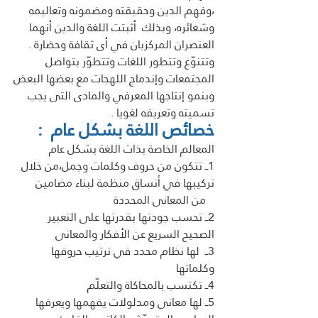
،وفهم الدين وحقيقته ومضمونه وتعاليمه 
وشعائره، وبذلك  أثبتت اللغة والدين أنهما 
العنصران المركزيان في أى ثقافة وحضارة . 
وتتنوّع وتتطور اللغات وتتطوّر بتواصل 
المجتمعات وإندماج اللهجات مع بعضها البعض
وبنمو إنتاجها المعرفي والمادى التى يجب 
تسميته وتعريفه لغويا .  
خصائص اللغة بشكل عام  :
المعالم الخاصة بذات اللغة بشكل عام 
1ــ تتكون من حروف وكلمات وجمل،من خلال 
تركيبها في أنساق منظمة لبناء مضامين 
   من المعانى المحددة
2ــ تحسب جودتها بقدرتها على التعبير 
الصحيح السريع عن الأفكار والمعانى
3ــ  لها نظام محدد في ترتيب حروفها 
وكلماتها
4ــ تكتسب بالمحاكاة والتعلّم
5ــ لها معانى ومدلولات يفهمها ويعرفها 