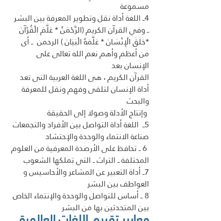
مسموعة 
4ــ اللغة أداة نقل وتطوير المعرفة بين البشر 
ــ وفي القرآن الكريم (الرَّحْمَنُ * عَلَّمَ الْقُرْآنَ 
*خَلَقَ الْإِنْسَانَ * عَلَّمَهُ الْبَيَانَ ) الرحمن  ــ أى 
من أعظم وأهم نعم الله تعالى على 
الإنسان بعد
القرآن الكريم ، هى اللغة العربية التى تعد 
أداة الإنسان لتلقى وفهم ونقل للمعرفة 
والبحث 
 وإنتاج الأدلة وصولا إلى الحقيقة 
5ــ  اللغة أداة التواصل بين الأفراد والتجمعات 
صناعة الانتماء والوحدة والإحتشاد 
 6 ــ تحافظ على الأرصدة المعرفية من العلوم 
المختلفة ــ التراث ــ التي تملكها الشعوب
7ــ أداة التعبير عن المشاعر والأحاسيس و 
العواطف بين البشر
8 ــ أساس للتواصل والوحدة والإنتماء الخاص 
بين المتحدثين بها من البشر 
معايير تقييم اللغات العالمية  