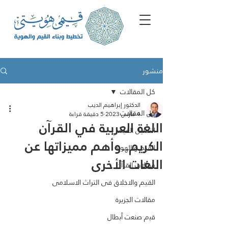
منشور
كل المقالات
الدكتور إبراهيم الديب
كل المقالات
4 مارس 2023
5 دقيقة قراءة
اللغة العربية في القرآن
التحليل القيمي
الكريم..وأهم مميزاتها عن
القيم و الهوية
اللغات الأخرى
مقالات القرآن
القيم والاخلاق فى التراث الاسلامى
مقالات الجزيرة
ﻗﯾم ﺻﻧﻌت أﺑطﺎل