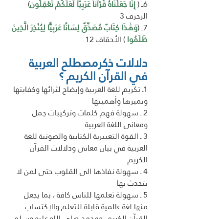
6ــ ( 
إِنَّا جَعَلْنَاهُ قُرْآناً عَرَبِيّاً لَّعَلَّكُمْ تَعْقِلُون
) 
الزخرف 3
7ــ (
وَهَٰذَا كِتَابٌ مُصَدِّقٌ لِسَانًا عَرَبِيًّا لِيُنْذِرَ الَّذِينَ 
ظَلَمُوا
 ) الأحقاف 12
دلالات ذكرمصطلح العربية 
في القرآن الكريم ؟
1ـ تكريم للغة العربية وإيضاح لثرائها وكفايتها 
وتميزها وأهميتها
2 ـ سهولة فهم كلمات وتركيبات جمل  
ومعانى اللغة العربية 
3 ـ القوة التعبيرية الكتابية والصوتية للغة 
العربية في بيان معانى ودلالات القرآن 
الكريم 
4 ـ سهولة نفاذها الى القلوب حتى لمن لا 
يتحدث بها 
5 ـ سهولة تعلمها للناس كافة ، بما يجعل 
منها لغة عالمية قابلة للتعلم والإكتساب 
القرآن الكريم  ومحمد صلى الله عليه وسلم 