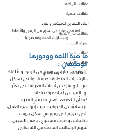
مقالات الرياضة
مقالات علمية
البناء الحضاري للمجتمع والفرد
اللغة هي عبارة عن نسقٍ من الرموز والألفاظ 
مقالات فى التربية
والإشارات المنطوقة صوتيا
معركة الوعي
مقالات فنية
ما هية اللغة وودورها 
الوظيفي : 
مقالات المعرفة
اللغة هي عبارة عن نسقٍ من الرموز والألفاظ 
سلسلة مقالات هوية العالم
والإشارات المنطوقة صوتيا ، والتي تشكل 
في النهاية إحدى أدوات المعرفة التى يعبّر 
بها الفرد عن أغراضه واحتياجاته
كما أن اللغة تعد أهم  ما يميّز القدرة 
الإنسانيّة عن الحيوانية، حيث إنّها ثمرة العقل، 
التى تترجم الى رموزفي شكل حروف 
وكلمات ، وصوت مسموع ، وهى السبيل 
لفهم الرسالات القادمة من الله تعالى 