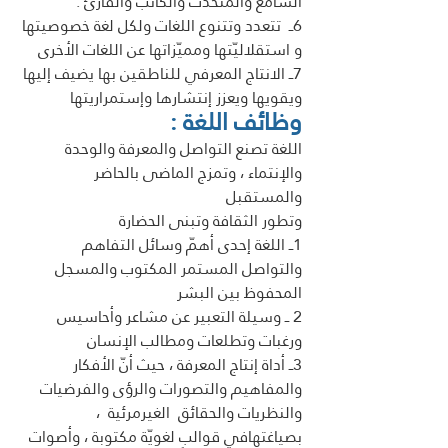
السامع والمتحدّث والكاتب والقارئ .
6ــ  تتعدد وتتنوع اللغات ولكل لغة خصوصيتها 
و استقلاليّتها ومميّزاتها عن اللغات الأخرى
7ــ الانتاج المعرفي للناطقين بها يضيف إليها 
ويقويها ويعزز إنتشارها وإستمراريتها
وظائف اللغة :
اللغة تصنع التواصل والمعرفة والوحدة 
والإنتماء ، وتمزج الماضى بالحاضر 
والمستقبل 
وتطور الثقافة وتبنى الحضارة 
1ــ اللغة إحدى أهمّ وسائل التفاهم 
والتواصل المستمر المكتوب والمسجل 
المحفوظ بين البشر
2 ــ وسيلة التعبير عن مشاعر وأحاسيس 
ورغبات وتطلعات ومطالب الإنسان
3ــ أداة إنتاج المعرفة ، حيث أنّ الأفكار 
والمفاهيم والتصورات والرؤى والفرضيات 
والنظريات والحقائق  الغيرمرئية  ، 
بصياغتهافي قوالبٍ لغويّة مكتوبة ، وأصوات 