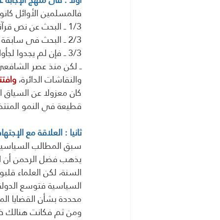
فالمسلمين الأوائل كانوا
1/3 ــ البحث عن نص قرآني
2/3 ــ البحث فى سابقة نبوية بمعنى ممارسة وليس نصا
3/3 ــ فإن لم يجدوا لجأوا إلى الاجتهاد 
والنقاشات الدائرة، 
وافتت
كان معزولا عن السياق ا
قطيعة في النمو المنتظ
ثانيا : العلاقة مع الإجتهاد
سبق المطالب السياسية
يذهب فضل الرحمن أن ال
السنة، لكن العلماء قلبو
السياسية فتوسع الدولة 
محددة بشأن القضايا المط
ومن ثم فكانت هنالك ضر