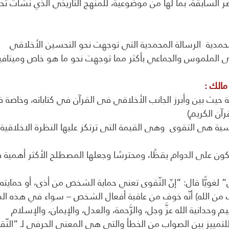
الك : 
ية حيث بين وأبرز الجانب الأخلاقي فى القرآن في كتاباته، وخاصة ف
آن الكريم)
أساسية هى التقوى  وهى القيمة التى ترتكز عليها النظرة الاخلاقية
ون على الدوام يقظًا، ومحترسًا وجعلها المصطلح الأكثر أهمية ف
” لغويًّا قال: “إنّ التّقوى تعني حماية الشخص من أذى، أو حمايته 
ف من الله) أنّه خوف من عاقبة أفعال الشخص – سواء في هذه الدن