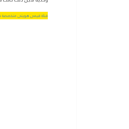
قناة قيمى هويتى متخصصة فى القيم والهوية الاسل