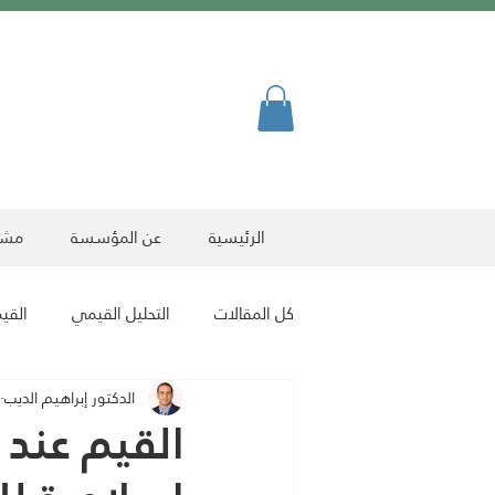
الرئيسية
عن المؤسسة
مشرو
كل المقالات
التحليل القيمي
القيم
الدكتور إبراهيم الديب
ﻗﯾم ﺻﻧﻌت أﺑطﺎل
مقالات الرياضة
القيم عند 
مقالات فنية
مقالات المعرفة