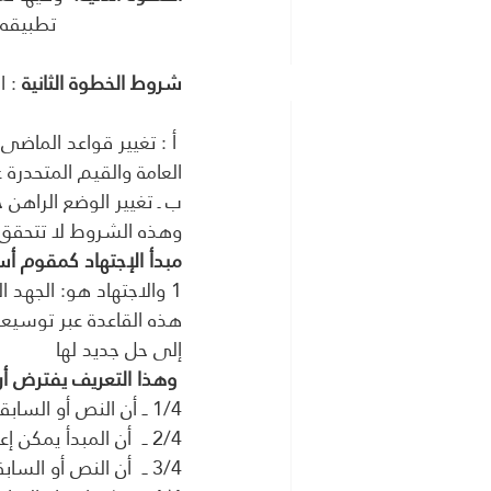
                       تطبيقه على واقع الحياة المعاصرة
شروط الخطوة الثانية
 : 
 أ : تغيير قواعد الماض
العامة والقيم المتحدرة
ب ـ تغيير الوضع الراهن 
وهذه الشروط لا تتحقق م
مبدأ الإجتهاد كمقوم أس
1 والاجتهاد هو: الجهد
هذه القاعدة عبر توسيعه
إلى حل جديد لها
 وهذا التعريف يفترض أربعة أشياء جوهرية  :
1/4 ــ أن النص أو السابقة يمكن تعميمهما بوصفهما مبدأ
2/4 ــ  أن المبدأ يمكن إعادة صياغته في قالب جديد ووفق قاعدة جديدة.
3/4 ــ  أن النص أو السابقة التاريخية أو الوضعية الراهنة يمكن معرفتهم بموضوعية. 