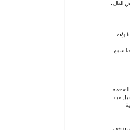
 الحال .
ما سبق 
ي ينبغي 