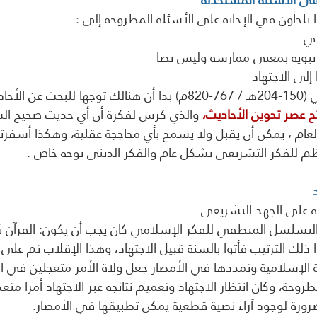
 يلجأون في الإجابة على الأسئلة المطروحة إلى : 
ــ لكن منذ عصر الشافعي (150-204هـ / 767-820م) بدا أن هنالك توجها
ح عصر تدوين الأحاديث،
 والذي كرس لفكرة أن أي حديث صحيح الس
لعام ، يمكن أن يقبل ولا يسمح بأي محاججة عقلية، وهكذا أسفرتكا
م للفكر التشريعي بشكل عام والفكر الديني بوجه خاص . 
 على الجهد التشريعى 
تسلسل المنطقي للفكر الإسلامي كان يجب أن يكون: القرآن ثم 
ا ذلك الترتيب فأتوا بالسنة قبيل الاجتهاد، وهذا الإقلاب تم على
الإسلامية وتمددها في الأمصار جعل ولاة الأمر متعجلين في ال
روحة، وكان انتظار الاجتهاد وتعميم نتائجه عبر الاجتهاد أمرا متع
ورة لوجود آراء نصية قطعية يمكن تطبيقها في الأمصار.