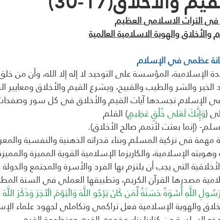
 والأخلاق(17-30)
فى التراث الاسلامى العظيم
 والأخلاق والهوية الاسلامية العالمية
كانة عظمى في الإسلام
يدة الإسلامية، المؤسسة على التوحيد لا إله إلا الله، وأن من خ
 الخير والشر والطيب والقبيح، ويشرع القيم والأخلاق ومعايير ا
 في الإسلام تجسدها آيات القيم والأخلاق في كل سور وصفحات ا
ى (
وَإِنَّكَ لَعَلى خُلُقٍ عَظِيمٍ
) القلم
لم- (إنما بعثت لأتمم صالح الأخلاق).
ة مهمة في تزكية المسلم وبناء قدراته الذهنية والنفسية والمعرف
وهويته الإسلامية، والكاريزما الإسلامية القوية المميزة والمميزة
سلامية مصدرها القرآن الكريم، وتطبيقها العملي في السنة المط
ولِ اللَّهِ أُسْوَةٌ حَسَنَةٌ لِّمَن كَانَ يَرْجُو اللَّهَ وَالْيَوْمَ الْآخِرَ وَذَكَرَ اللَّهَ كَ
الأخلاق والهوية الإسلامية فعل تراكمي وتكاملي لجهود علماء الإس
ذه السلسة من كتابنا بناء مفهوم القيم ومنظومة القيم.