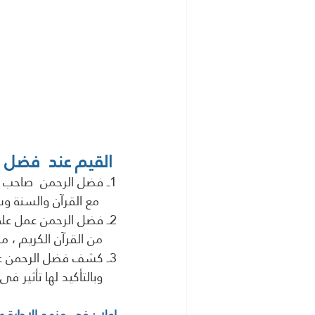
 القيم عند  فضل الرحمن مالك - 1408 هــ / 1988 م 
1ــ فضل الرحمن  صاحب مشروع معرفي بالغ الأهمية حيث انشغل بتطوير منهجيات التعامل 
     مع القرآن والسنة وسائر العلوم الإسلامية وإعادة بناء وفق أسس جديدة
2ــ فضل الرحمن عمل على مشروع معرفي لمقاربة  كافة القضايا والإشكالات انطلاقا 
    من القرآن الكريم ، مستندا على مبدأ وحدة القرآن الذى يمنحنا رؤية وتصور كلى محدد للعالم 
3ــ كشف فضل الرحمن عن أمرين هامين هما الجمود الذى أصاب الفكر الإسلامي، والعقل التشريع 
    وبالتأكيد لها تأثير فى توجيه اهتمامنا فى كيفية النظر للقيم والاخلاق والتربية 
اولا : فى منهج الإجابة 