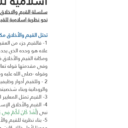
اسلامية للقيم
سلسلة القيم والاخلاق 
نحو نظرية اسلامية للقيم
تحتل القيم والأخلاق م
1- فالقيم جزء من العق
علاه هو وحده الذي يحدد
ومكانة القيم والأخلاق
وفي مقدمتها قوله تعال
وقوله -صلى الله عليه وس
2 - وللقيم أدوار وظيفي
والروحانية وبناء شخصيته 
3- القيم تمثل المعايير الأخلاقية التي يجب أن يلتزم بها الفرد والأسرة والمجتمع والدولة والأمة
4- القيم والأخلاق الإ
نبي (
لَّقَدْ كَانَ لَكُمْ فِي رَسُ
5- بناء نظرية للقيم و
وحديثا لأجل ذلك كانت ه