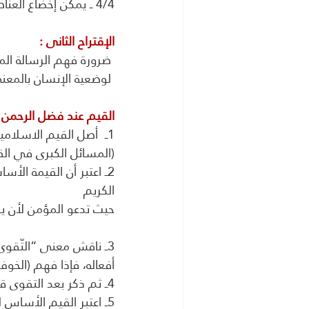
4/4 ــ يمكن إخضاع العناصر السابقة، بما لها من موضوعية، للمنهج التاريخي الذي نشأت تحت تأثيره 
الإقتراح الثانى :
 ضرورة فهم الرسالة المحمدية  الرسالة المحمدية التي توجهت نحو التحسين الأخلاقي 
 لوضعية الإنسان بالمعنى الملموس والجماعي بأكثر مما توجهت نحو ما هو خاص وميتافيزيقي.
القيم عند فضل الرحمن م
1ــ  أصل القيم الاسلام
(المسائل الكبرى في القر
2ــ اعتبر أن القيمة ال
الكريم
حيث تدعو المؤمن لأن يك
3ــ ناقش معنى “التّقوى
أفعاله، فإذا فهم (الخو
4ــ ثم ذكر بعد التقوى قيم وحدانية الله عزَّ وجل، والرَّحمة، والعدل، والإيمان، والإسلام
5ــ اعتبر القيم الأساس للتمييز بين الصواب من الخطأ والتى هى المعنى الحرفي لـ “التّقوى