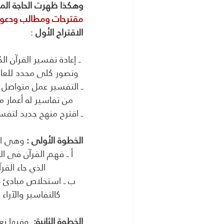
وهكذا ظهرت الحاجة المل
مقترحات ومطالب ودعوات
الاقتراح الأول
 :
 ــ إعادة تفسير القرآن الكريم على أسس وقواعد جديدة على مبدأ وحدة القرآن الذى يمنحنا رؤية 
  وتصور كلى محدد للعالم 
ــ التفسير عمل متواصل 
    من تفاسير له أعمار محددة
ــ اقترح منهج جديد لتف
الخطوة الأولى :
 وهي ال
    أ ــ فهم القرآن فى الوضعية التاريخية الشاملة للمجتمع ومؤسساته وأعرافه لأجل فهم الوضعية 
               الذي جاء القرآن الكريم ليرد عليها ــ بمعنى فهم القرآن فى سياق الواقع الذى نزل فيه
   ب ــ استخلاص مبادئ وتعاليم القرآن العامة وخصائصه الذاتية بمعزل عن أي مؤثرات خارجية 
         كالتفاسير والآراء التاريخية التي نشأت حول القرآن
الخطوة الثانية:
  وفيها نع