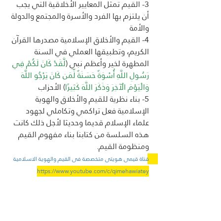
3- القيم تمثل المعايير الأخلاقية التي يجب 
أن يلتزم بها الفرد والأسرة والمجتمع والدولة 
والأمة
4- القيم والأخلاق الإسلامية مصدرها القرآن 
الكريم، وتطبيقها العملي في السنة 
المطهرة لخير وأعظم نبي (
لَّقَدْ كَانَ لَكُمْ فِي 
رَسُولِ اللَّهِ أُسْوَةٌ حَسَنَةٌ لِّمَن كَانَ يَرْجُو اللَّهَ 
وَالْيَوْمَ الْآخِرَ وَذَكَرَ اللَّهَ كَثِيرًا
) الأحزاب
5- بناء نظرية للقيم والأخلاق والهوية 
الإسلامية فعل تراكمي وتكاملي لجهود 
علماء الإسلام قديما وحديثا لأجل ذلك كانت 
هذه السلسة من كتابنا بناء مفهوم القيم 
ومنظومة القيم.
قناة قيمى هويتى متخصصة فى القيم والهوية الاسلامية 
https://www.youtube.com/c/qimehawiatey