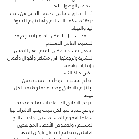
لابد من الوصول اليه 
ث ــ الأخلاق مقياس تصنيف الناس من حيث 
درجة تمسكه  بالاسلام وأهليتهم للدعوة 
اليه والجهاد
      فى سبيل التمكين له، وتراتبيتهم فى 
التنظيم العامل للاسلام 
ــ شغل نفسه بتمكين القيم  فى النفس 
البشرية وترجمتها الى مشاعر وأقوال وأعمال 
وإنجازات واقعية 
   فى حياة الناس
ــ نظم مستويات وطبقات محددة من 
الإلتزام بالاخلاق وحدد هدفا وظيفيا لكل 
قيمة  
ــ ترجم الاخلاق الى واجبات عملية محددة ، 
ووضع حدود دنيا لكل قيمة يجب الالتزام بها 
سماها لعموم المسلمسين بواجبات الاخ 
المسلم ، ولخصوص الأعضاء المجاهدين 
العاملين بتنظيم الاخوان بأركان البيعة  