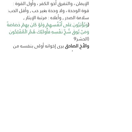
الإيمان ، والتفرق أخو الكفر ، وأول القوة : 
قوة الوحدة ، ولا وحدة بغير حب , وأقل الحب: 
سلامة الصدر , وأعلاه : مرتبة الإيثار , 
(
وَيُؤْثِرُونَ عَلَى أَنْفُسِهِمْ وَلَوْ كَانَ بِهِمْ خَصَاصَةٌ 
وَمَنْ يُوقَ شُحَّ نَفْسِهِ فَأُولَئِكَ هُمُ الْمُفْلِحُونَ
(الحشر9
والأخ الصادق
 يرى إخوانه أولى بنفسه من 
نفسه ، لأنه إن لم يكن بهم ، فلن يكون 
بغيرهم ، وهم إن لم يكونوا به كانوا بغيره , 
(وإنما يأكل الذئب من الغنم القاصية)
 , 
(والمؤمن للمؤمن كالبنيان، يشد بعضه 
بعضاً)
. 
(
وَالْمُؤْمِنُونَ وَالْمُؤْمِنَاتُ بَعْضُهُمْ أَوْلِيَاءُ 
بَعْضٍ
)
  التوبة:71
وهكذا يجب أن نكون
المفهوم الاول 
: العقيدة أساس الاخوة 
وواجبه العملى التطبيقى ارتباط القلوب
المفهوم الثانى 
: والأخوة أخت الإيمان 
بمعنى أنه لا إيمان بلا أخوة ولا أخوة بلا إيمان
وواجبه العملى التواصل والوحدة الشعورية 