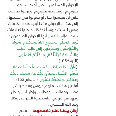
الإخوان المسلمين الذين آمنوا بسمو 
دعوتهم ، وقدسية فكرتهم  وعزموا صادقين 
على أن يعيشوا بها ، أو يموتوا في سبيلها ، 
إلى هؤلاء الإخوان فقط أوجه هذه الكلمات  
وهي ليست دروساً تحفظ ، ولكنها تعليمات 
تنفذ , فإلى العمل أيها الإخوان الصادقون : 
(
وَقُلِ اعْمَلُوا فَسَيَرَى اللهُ عَمَلَكُمْ وَرَسُولُهُ 
وَالْمُؤْمِنُونَ وَسَتُرَدُّونَ إِلَى عَالِمِ الْغَيْبِ 
وَالشَّهَادَةِ فَيُنَبِّئُكُمْ بِمَا كُنْتُمْ تَعْمَلُونَ
) 
(التوبة:105) 
 (
وَأَنَّ هَذَا صِرَاطِي مُسْتَقِيماً فَاتَّبِعُوهُ وَلا 
تَتَّبِعُوا السُّبُلَ فَتَفَرَّقَ بِكُمْ عَنْ سَبِيلِهِ ذَلِكُمْ 
وَصَّاكُمْ بِهِ لَعَلَّكُمْ تَتَّقُونَ
) (الأنعام:153) .
أما غير هؤلاء.. فلهم دروس ومحاضرات , 
وكتب ومقالات , ومظاهر وإداريات , ولكل 
وجهة هو موليها فاستبقوا الخيرات , وكلا 
وعد الله الحسنى . 
أركان بيعتنا عشر فاحفظوها 
: الفهم 