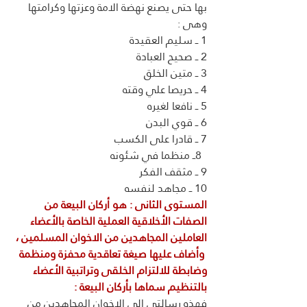
بها حتى يصنع نهضة الامة وعزتها وكرامتها 
وهى :  
1 ــ سليم العقيدة 
2 ــ صحيح العبادة
3 ــ متين الخلق
4 ــ حريصا علي وقته
5 ــ نافعا لغيره
6 ــ قوي البدن
7 ــ قادرا على الكسب
  8ــ منظما في شئونه
9 ــ مثقف الفكر
10 ــ مجاهد لنفسه
المستوى الثانى : هو أركان البيعة من 
الصفات الأخلاقية العملية الخاصة بالأعضاء 
العاملين المجاهدين من الاخوان المسلمين ، 
 وأضاف عليها صيغة تعاقدية محفزة ومنظمة 
وضابطة للالتزام الخلقى وتراتبية الأعضاء 
بالتنظيم سماها بأركان البيعة : 
فهذه رسالتي إلى الإخوان المجاهدين من 