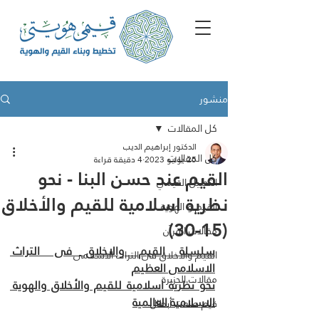
منشور
كل المقالات
الدكتور إبراهيم الديب
كل المقالات
25 يوليو 2023
4 دقيقة قراءة
القيم عند حسن البنا - نحو
التحليل القيمي
نظرية اسلامية للقيم والأخلاق
القيم و الهوية
(15-30)
مقالات القرآن
سلسلة القيم والاخلاق فى التراث 
القيم والاخلاق فى التراث الاسلامى
الاسلامى العظيم
مقالات الجزيرة
نحو نظرية اسلامية للقيم والأخلاق والهوية 
الاسلامية العالمية
ﻗﯾم ﺻﻧﻌت أﺑطﺎل