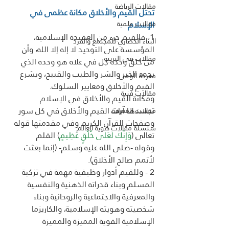
مقالات الرياضة
تحتل القيم والأخلاق مكانة عظمى في 
الإسلام
مقالات علمية
1- فالقيم جزء من العقيدة الإسلامية، 
البناء الحضاري للمجتمع والفرد
المؤسسة على التوحيد لا إله إلا الله، وأن 
مقالات فى التربية
من خلق وحده جل في علاه هو وحده الذي 
يحدد الخير والشر والطيب والقبيح، ويشرع 
معركة الوعي
القيم والأخلاق ومعايير السلوك.
مقالات فنية
ومكانة القيم والأخلاق في الإسلام 
تجسدها آيات القيم والأخلاق في كل سور 
مقالات المعرفة
وصفحات القرآن الكريم وفي مقدمتها قوله 
سلسلة مقالات هوية العالم
تعالى (
وَإِنَّكَ لَعَلى خُلُقٍ عَظِيمٍ
) القلم
وقوله -صلى الله عليه وسلم- (إنما بعثت 
لأتمم صالح الأخلاق).
2 - وللقيم أدوار وظيفية مهمة في تزكية 
المسلم وبناء قدراته الذهنية والنفسية 
والمعرفية والاجتماعية والروحانية وبناء 
شخصيته وهويته الإسلامية، والكاريزما 
الإسلامية القوية المميزة والمميزة