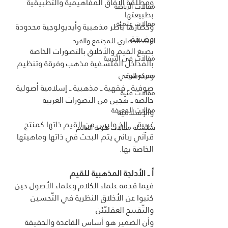
ومطلقة الآفاق المفاهيمية والتطبيقية 
مقالات الرياضة
بطبيعتها 
مقالات علمية
وحصارها بأطر مذهبية وأيديولوجية محدودة 
وضيقة. 
البناء الحضاري للمجتمع والفرد
بصبغ القيم والأخلاق بالتصورات الخاصة 
مقالات فى التربية
بالمداخل الفلسفية مذهب وفرقة وتنظيم 
ومدرسة: 
معركة الوعي
صوفية ــ فقهية ــ مذهبية ــ إسلامية أصولية 
مقالات فنية
خالصة ــ هجين من التصورات الغربية 
مقالات المعرفة
والإسلامية 
غربية ... إلخ وليس من القيم ذاتها كمنتج 
سلسلة مقالات هوية العالم
قرآني رباني يتم البحث في ذاتها وماهيتها 
الخاصة بها. 
أ ــ الأدلجة المذهبية للقيم 
فيما قدمه علماء الكلام وعلماء الأصول حين 
كتبوا عن الأخلاق النظرية في التّحسين 
والتّقبيح العقليّيْن
وأن الضمير هو أساس القاعدة والحقيقة 