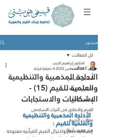
منشور
كل المقالات
الدكتور إبراهيم الديب
كل المقالات
28 أغسطس 2023
4 دقيقة قراءة
الأدلجة المذهبية والتنظيمية
التحليل القيمي
والعلمية للقيم (15) -
القيم و الهوية
الإشكاليات والاستجابات
مقالات القرآن
القيم والاخلاق فى التراث الاسلامى
 الأدلجة المذهبية والتنظيمية 
مقالات الجزيرة
والعلمية للقيم :
ﻗﯾم ﺻﻧﻌت أﺑطﺎل
إشكالية حصار واختزال القيم القرآنية مفتوحة 