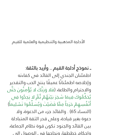
الأدلجة المذهبية والتنظيمية والعلمية للقيم
ــ نموذج أدلجة القيم .. وأريد بالثقة:
اطمئنان الجندي إلى القائد في كفاءته 
وإخلاصه اطمئنانًا عميقًا ينتج الحب والتقدير 
والاحترام والطاعة، (
فَلا وَرَبِّكَ لا يُؤْمِنُونَ حَتَّى 
يُحَكِّمُوكَ فِيمَا شَجَرَ بَيْنَهُمْ ثُمَّ لا يَجِدُوا فِي 
أَنْفُسِهِمْ حَرَجاً مِمَّا قَضَيْتَ وَيُسَلِّمُوا تَسْلِيماً
) 
(النساء:65) . والقائد جزء من الدعوة، ولا 
دعوة بغير قيادة، وعلى قدر الثقة المتبادلة 
بين القائد والجنود تكون قوة نظام الجماعة، 
وإحكام خططها، ونجاحها في الوصول إلى 