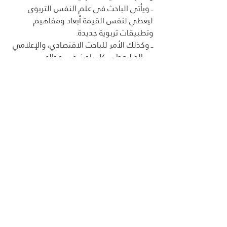
ــ ويأتي الباحث في علم النفس التربوي 
ليعطي لنفس القيمة أبعاد ومفاهيم 
وتطبيقات تربوية جديدة. 
ــ وكذلك الأمر للباحث الاقتصادي، والإعلامي 
.... إلخ ليعطي كل باحث في مجاله
تصورًا مفاهيميًا خاصًا للقيمة وفق فضاؤه 
العلمي والتطبيقي الخاص به، وهذا صحيح 
في ذاته 
ولكن لابد أن يكون واضحًا للعاملين في 
فلسفة القيم والأخلاق والسلوك لثلاث 
أهداف:
الأول 
: الفرق بين التصور القرآني المطلق 
للقيمة والتصور الجزئي الخاص بمجال 
التخصص. 
الثاني 
: علاقة الارتباط بين القيمة المطلقة 
الأم في القرآن الكريم وبين القيمة 
التخصصية في مجال التخصص. 
الثالث 
: المطلق القرآن يمنح النسبي 