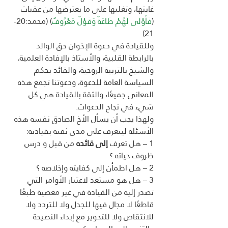
غايتها، وتغلبها على ما يعترضها من عقبات 
(
فَأَوْلَى لَهُمْ طَاعَةٌ وَقَوْلٌ مَعْرُوفٌ
) (محمد:20-
21) 
وللقيادة في دعوة الإخوان حق الوالد 
بالرابطة القلبية، والأستاذ بالإفادة العلمية، 
والشيخ بالتربية الروحية، والقائد بحكم 
السياسة العامة للدعوة، ودعوتنا تجمع هذه 
المعاني جميعًا، والثقة بالقيادة هي كل 
شيء في نجاح الدعوات.
ولهذا يجب أن يسأل الأخ الصادق نفسه هذه 
الأسئلة ليتعرف على مدى ثقته بقيادته:
1 – هل تعرف 
إلى قائده 
من قبل و درس 
ظروف حياته ؟
2 – هل اطمأن إلى كفايته وإخلاصه ؟
3 – هل هو مستعد لاعتبار الأوامر التي 
تصدر إليه من القيادة في غير معصية طبعًا 
قاطعًا لا مجال فيها للجدل ولا للتردد ولا 
للانتقاص ولا للتحوير مع إبداء النصيحة 