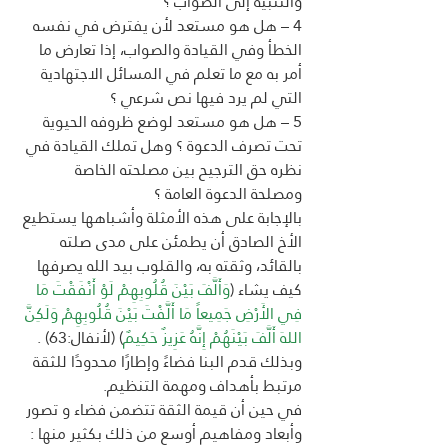
والتنبيه إلى الصواب ؟
4 – هل هو مستعد لأن يفترض في نفسه 
الخطأ وفي القيادة والصواب، إذا تعارض ما 
أمر به مع ما تعلم في المسائل الاجتهادية 
التي لم يرد فيها نص شرعي ؟
5 – هل هو مستعد لوضع ظروفه الحيوية 
تحت تصرف الدعوة ؟ وهل تملك القيادة في 
نظره حق الترجيح بين مصلحته الخاصة 
ومصلحة الدعوة العامة ؟
بالإجابة على هذه الأمثلة وأشباهها يستطيع 
الأخ الصادق أن يطمئن على مدى صلته 
بالقائد، وثقته به، والقلوب بيد الله يصرفها 
كيف يشاء (
وَأَلَّفَ بَيْنَ قُلُوبِهِمْ لَوْ أَنْفَقْتَ مَا 
فِي الأَرْضِ جَمِيعاً مَا أَلَّفْتَ بَيْنَ قُلُوبِهِمْ وَلَكِنَّ 
اللهَ أَلَّفَ بَيْنَهُمْ إِنَّهُ عَزِيزٌ حَكِيمٌ
) (لأنفال:63) .
وبذلك قدم البنا فضاءً وإطارًا محدودًا للثقة 
مرتبط بأهداف ومهمة التنظيم. 
في حين أن قيمة الثقة تتضمن فضاء و تصور 
وأبعاد ومفاهيم أوسع من ذلك بكثير منها :