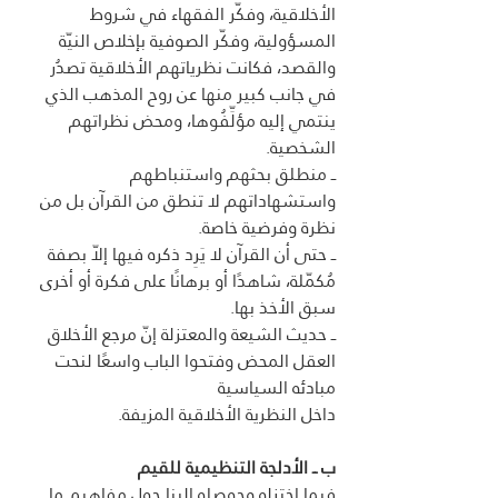
الأخلاقية، وفكّر الفقهاء في شروط 
المسؤولية، وفكّر الصوفية بإخلاص النيّة 
والقصد، فكانت نظرياتهم الأخلاقية تصدُر 
في جانب كبير منها عن روح المذهب الذي 
ينتمي إليه مؤلِّفُوها، ومحض نظراتهم 
الشخصية.
ــ منطلق بحثهم واستنباطهم 
واستشهاداتهم لا تنطق من القرآن بل من 
نظرة وفرضية خاصة.
ــ حتى أن القرآن لا يَرِد ذكره فيها إلاّ بصفة 
مُكمّلة، شاهدًا أو برهانًا على فكرة أو أخرى 
سبق الأخذ بها.
ــ حديث الشيعة والمعتزلة إنّ مرجع الأخلاق 
العقل المحض وفتحوا الباب واسعًا لنحت 
مبادئه السياسية
داخل النظرية الأخلاقية المزيفة. 
ب ــ الأدلجة التنظيمية للقيم 
فيما اختزله وحوصله البنا حول مفاهيم ما 